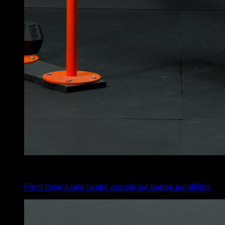
x
10
Front lever à une jambe assisté sur barres parallèles