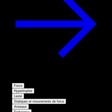
Force
Hypertrophie
Lesté
Statiques et mouvements de force
Anneaux
Endurance