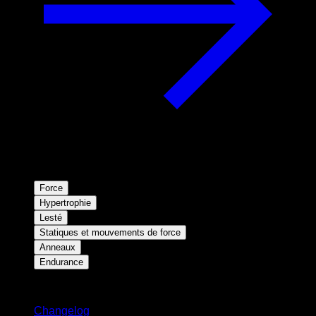
Force
Hypertrophie
Lesté
Statiques et mouvements de force
Anneaux
Endurance
Restez informé
Changelog