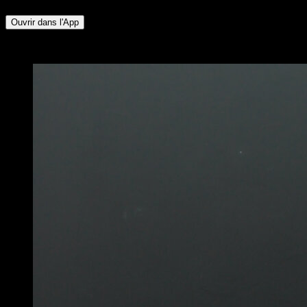
Ouvrir dans l'App
x
5
TOURS