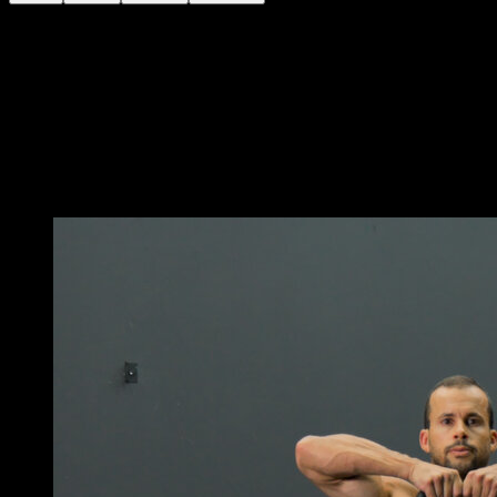
In una barra bassa.
Posizionati in un front lever a una mano con i piedi
appoggiati a terra.
Esegui una rotazione del tronco, ottenendo la massima
ampiezza possibile, aiutati con la mano libera per
facilitare il movimento.
Potrebbe piacerti anche