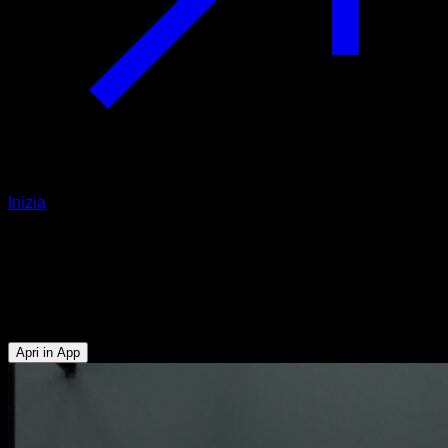
Inizia
Riscaldamento per front lever one
arm
Bicipiti - Dorsali - Trapezio Inferiore
Apri in App