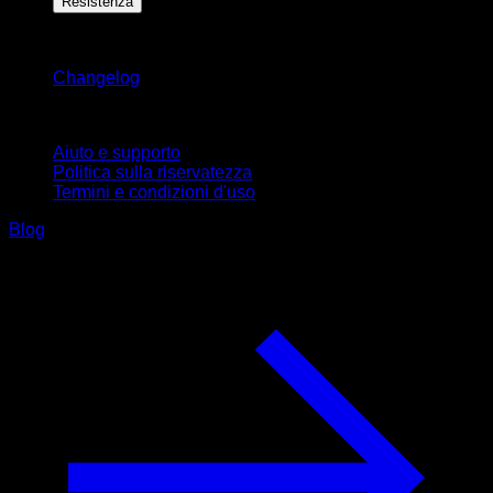
Resistenza
Rimani aggiornato
Changelog
Supporto
Aiuto e supporto
Politica sulla riservatezza
Termini e condizioni d'uso
Blog