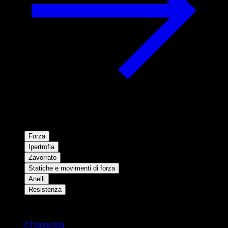
Forza
Ipertrofia
Zavorrato
Statiche e movimenti di forza
Anelli
Resistenza
Rimani aggiornato
Changelog