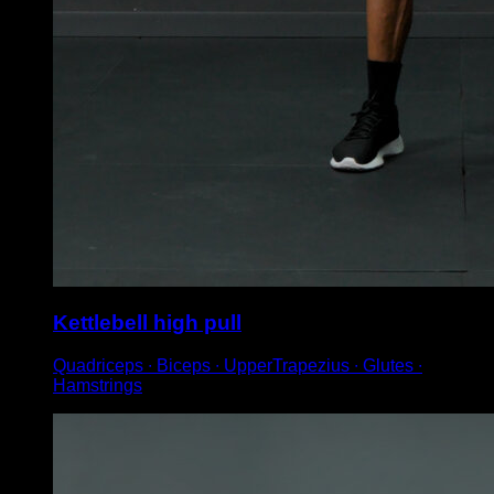
Kettlebell high pull
Quadriceps ∙ Biceps ∙ UpperTrapezius ∙ Glutes ∙
Hamstrings