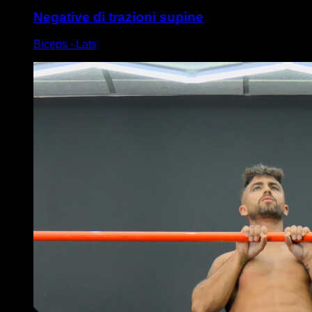
Negative di trazioni supine
Biceps ∙ Lats