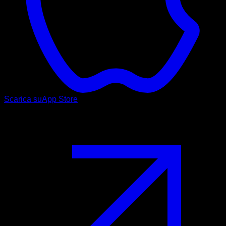
Scarica su
App Store