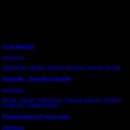
In una barra vicina al suolo, bocca in su con la testa
vicina alla stessa.
Utilizza una presa supina e rimani in un angolo di 45°,
con entrambe le gambe distese e appoggiando al
suolo solo la parte alta della schiena.
Sessioni
Core Master
Intermedio
Addominali ∙ Obliqui ∙ Flessori dell'Anca ∙ Dorsali ∙ Bicipiti
Tenerife - Dorsali e bicipiti
Intermedio
Bicipiti ∙ Dorsali ∙ Addominali ∙ Trapezio Inferiore ∙ Deltoide
Posteriore ∙ Rotatori Esterni
Preparazione Front Lever
Intermedio