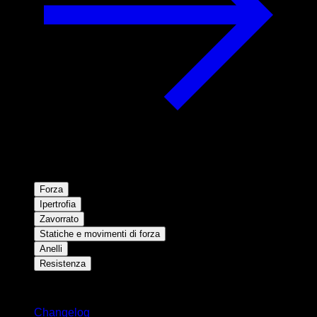
Forza
Ipertrofia
Zavorrato
Statiche e movimenti di forza
Anelli
Resistenza
Rimani aggiornato
Changelog