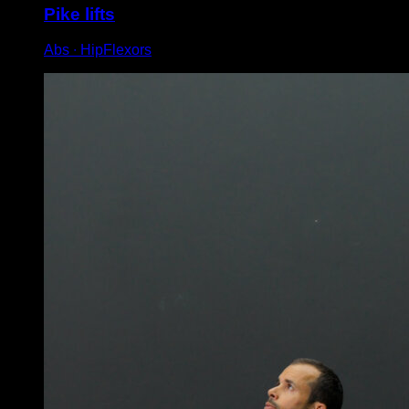
Pike lifts
Abs ∙ HipFlexors