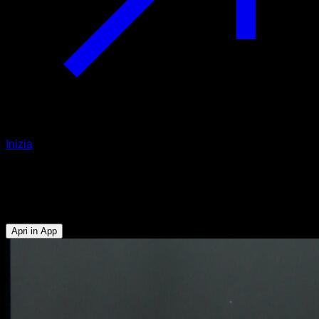
Inizia
Dragon flag
Bicipiti - Addominali - Dorsali
Apri in App