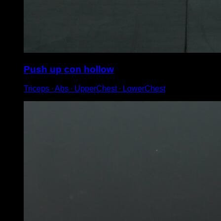
Push up con hollow
Triceps ∙ Abs ∙ UpperChest ∙ LowerChest