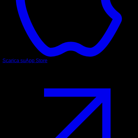
Scarica su
App Store