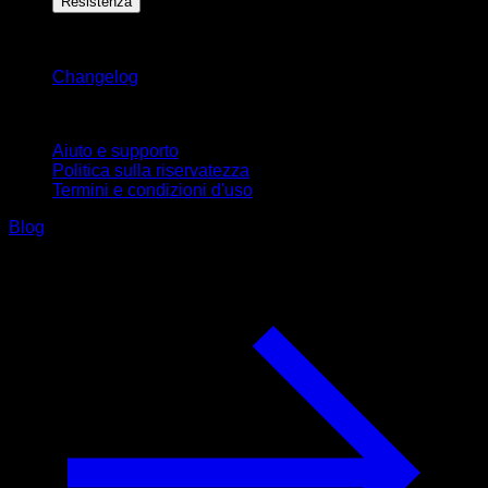
Resistenza
Rimani aggiornato
Changelog
Supporto
Aiuto e supporto
Politica sulla riservatezza
Termini e condizioni d'uso
Blog