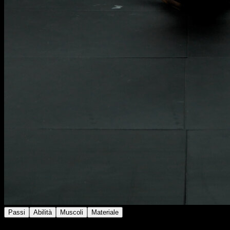
Passi
Abilità
Muscoli
Materiale