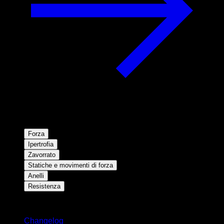
Forza
Ipertrofia
Zavorrato
Statiche e movimenti di forza
Anelli
Resistenza
Rimani aggiornato
Changelog