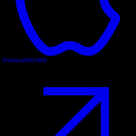
Scarica su
App Store