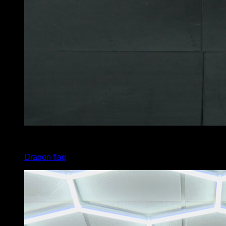
4
x
20
Dragon flag