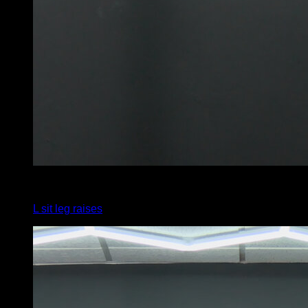
4
x
6
L sit leg raises