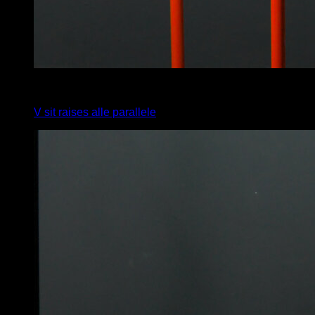
4
x
15
V sit raises alle parallele