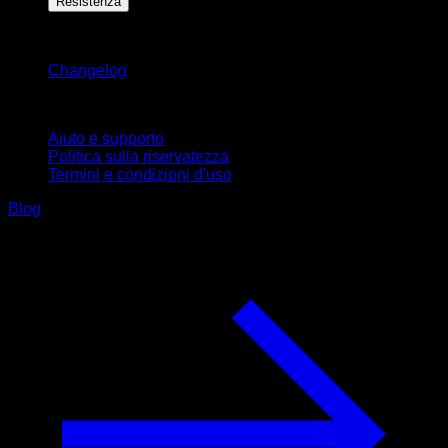
Resistenza
Rimani aggiornato
Changelog
Supporto
Aiuto e supporto
Politica sulla riservatezza
Termini e condizioni d'uso
Blog