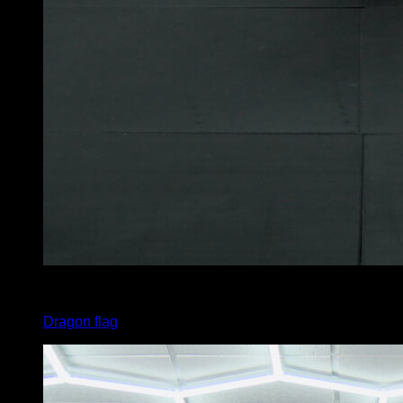
5
x
2
Dragon flag