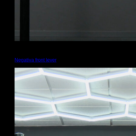
5
x
2
Negativa front lever