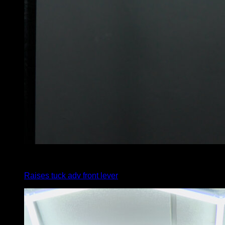
4
x
5
Raises tuck adv front lever