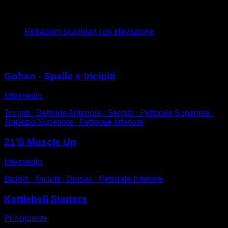
4
x
12
Retrazioni scapolari con elevazione
Potrebbe piacerti anche
Gohan - Spalle e tricipiti
Intermedio
Tricipiti ∙ Deltoide Anteriore ∙ Serrato ∙ Pettorale Superiore ∙
Trapezio Superiore ∙ Pettorale Inferiore
21'S Muscle Up
Intermedio
Bicipiti ∙ Tricipiti ∙ Dorsali ∙ Pettorale Inferiore
Kettlebell Starters
Principiante