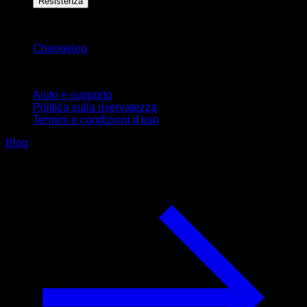
Resistenza
Rimani aggiornato
Changelog
Supporto
Aiuto e supporto
Politica sulla riservatezza
Termini e condizioni d'uso
Blog