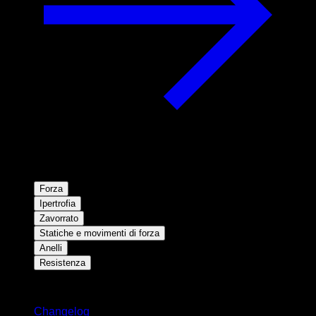
Forza
Ipertrofia
Zavorrato
Statiche e movimenti di forza
Anelli
Resistenza
Rimani aggiornato
Changelog