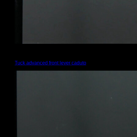
4
x
0
Tuck advanced front lever caduto