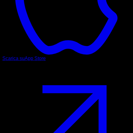
Scarica su
App Store