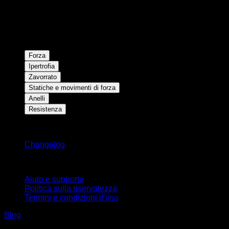
Forza
Ipertrofia
Zavorrato
Statiche e movimenti di forza
Anelli
Resistenza
Rimani aggiornato
Changelog
Supporto
Aiuto e supporto
Politica sulla riservatezza
Termini e condizioni d'uso
Blog