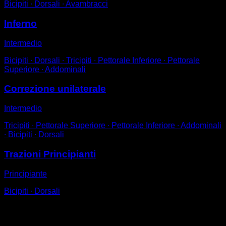
Bicipiti ∙ Dorsali ∙ Avambracci
Inferno
Intermedio
Bicipiti ∙ Dorsali ∙ Tricipiti ∙ Pettorale Inferiore ∙ Pettorale
Superiore ∙ Addominali
Correzione unilaterale
Intermedio
Tricipiti ∙ Pettorale Superiore ∙ Pettorale Inferiore ∙ Addominali
∙ Bicipiti ∙ Dorsali
Trazioni Principianti
Principiante
Bicipiti ∙ Dorsali
Potrebbe piacerti anche