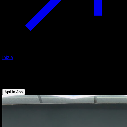
Inizia
Trazioni asimmetriche
Bicipiti - Dorsali
Apri in App