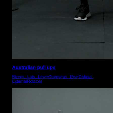
Australian pull ups
Biceps ∙ Lats ∙ LowerTrapezius ∙ RearDeltoid ∙
ExternalRotators