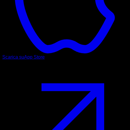
Scarica su
App Store