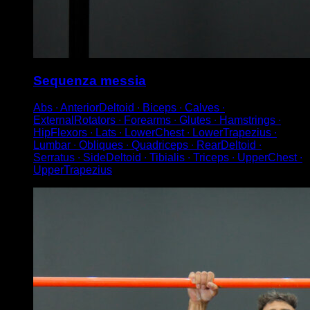
Sequenza messia
Abs ∙ AnteriorDeltoid ∙ Biceps ∙ Calves ∙
ExternalRotators ∙ Forearms ∙ Glutes ∙ Hamstrings ∙
HipFlexors ∙ Lats ∙ LowerChest ∙ LowerTrapezius ∙
Lumbar ∙ Obliques ∙ Quadriceps ∙ RearDeltoid ∙
Serratus ∙ SideDeltoid ∙ Tibialis ∙ Triceps ∙ UpperChest ∙
UpperTrapezius