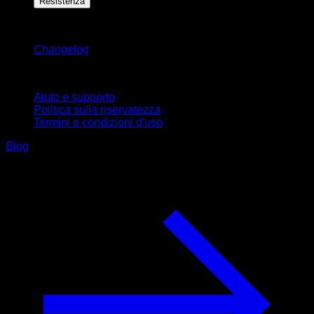
Resistenza
Rimani aggiornato
Changelog
Supporto
Aiuto e supporto
Politica sulla riservatezza
Termini e condizioni d'uso
Blog