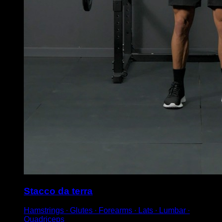
Stacco da terra
Hamstrings ∙ Glutes ∙ Forearms ∙ Lats ∙ Lumbar ∙
Quadriceps