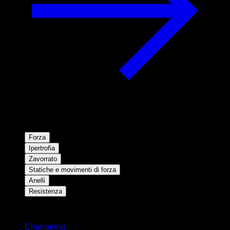
Forza
Ipertrofia
Zavorrato
Statiche e movimenti di forza
Anelli
Resistenza
Rimani aggiornato
Changelog