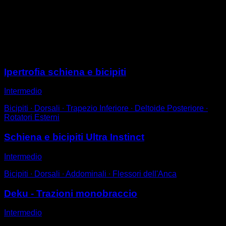
Ad ogni ripetizione, il mento deve toccare una delle
mani.
Questo fa sì che lo sforzo si concentri maggiormente su
uno dei due bracci.
Sessioni
Ipertrofia schiena e bicipiti
Intermedio
Bicipiti ∙ Dorsali ∙ Trapezio Inferiore ∙ Deltoide Posteriore ∙
Rotatori Esterni
Schiena e bicipiti Ultra Instinct
Intermedio
Bicipiti ∙ Dorsali ∙ Addominali ∙ Flessori dell'Anca
Deku - Trazioni monobraccio
Intermedio