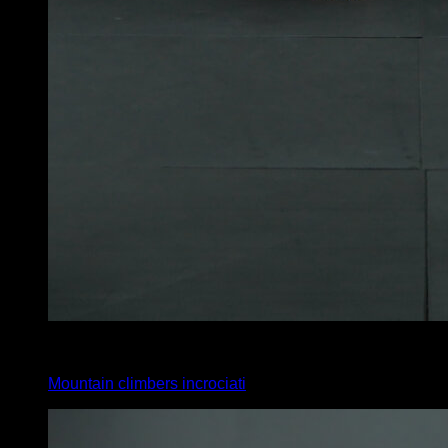
4
x
30
Mountain climbers incrociati