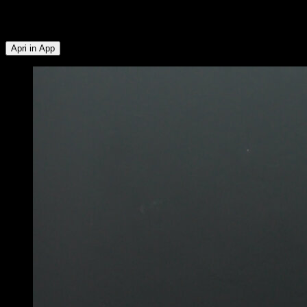
Flessori dell'Anca ∙ Obliqui ∙ Rotatori Esterni ∙ Trapezio
Inferiore
Apri in App