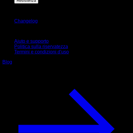
Resistenza
Rimani aggiornato
Changelog
Supporto
Aiuto e supporto
Politica sulla riservatezza
Termini e condizioni d'uso
Blog