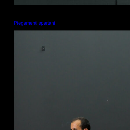
4
x
10
Piegamenti spartani