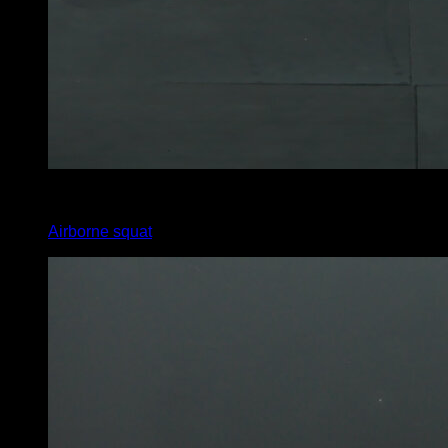
4
x
8
Airborne squat