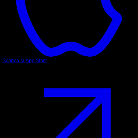
Scarica su
App Store