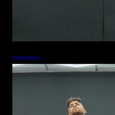
4
x
5
Archer push up