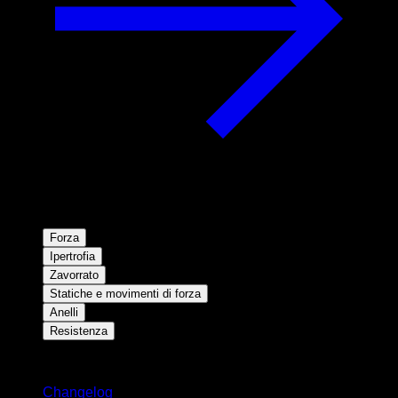
Forza
Ipertrofia
Zavorrato
Statiche e movimenti di forza
Anelli
Resistenza
Rimani aggiornato
Changelog