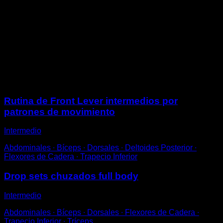
Colócate colgado de la barra.
Retrae las escápulas, como si quisieras que se
tocaran, sin flexionar los brazos.
Además, contrae el dorsal para elevar un poco tu
cuerpo, de manera que la cadera se eleve mientras el
cuerpo queda arqueado.
Sesiones
Rutina de Front Lever intermedios por
patrones de movimiento
Intermedio
Abdominales ∙ Bíceps ∙ Dorsales ∙ Deltoides Posterior ∙
Flexores de Cadera ∙ Trapecio Inferior
Drop sets chuzados full body
Intermedio
Abdominales ∙ Bíceps ∙ Dorsales ∙ Flexores de Cadera ∙
Trapecio Inferior ∙ Tríceps