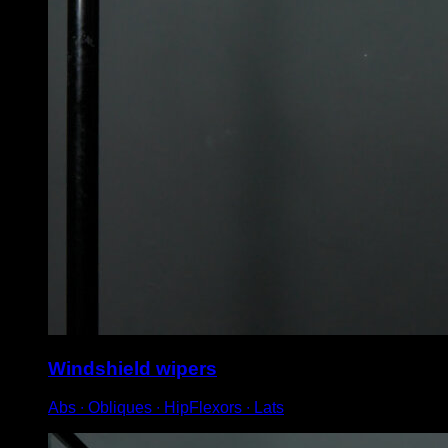
Windshield wipers
Abs ∙ Obliques ∙ HipFlexors ∙ Lats