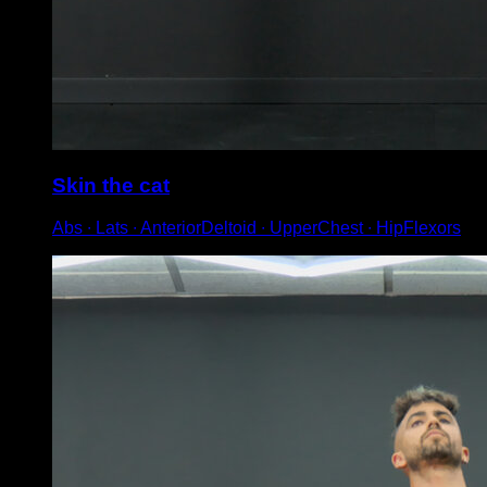
Skin the cat
Abs ∙ Lats ∙ AnteriorDeltoid ∙ UpperChest ∙ HipFlexors