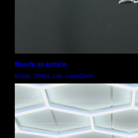
Muscle up estricto
Biceps ∙ Triceps ∙ Lats ∙ LowerChest