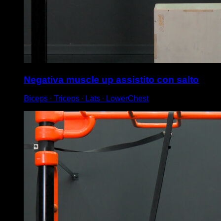
Negativa muscle up assistito con salto
Biceps ∙ Triceps ∙ Lats ∙ LowerChest