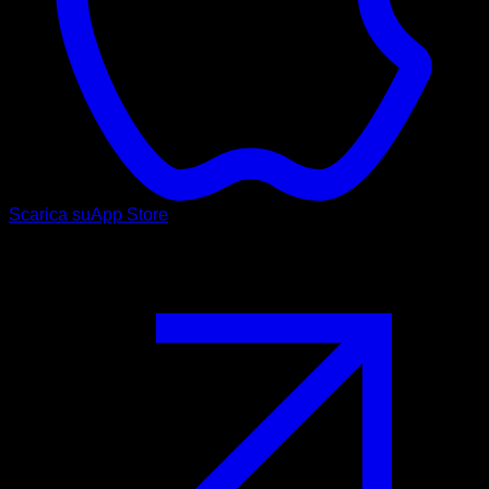
Scarica su
App Store