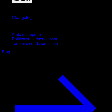
Resistenza
Rimani aggiornato
Changelog
Supporto
Aiuto e supporto
Politica sulla riservatezza
Termini e condizioni d'uso
Blog