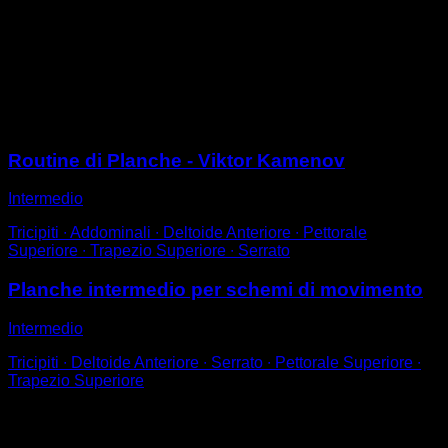
Posizionati in una straddle planche, ma mantieni le
ginocchia piegate, con le gambe aperte ai lati.
In questo modo non sarà così difficile sostenere la
planche e sarai in grado di lavorarci per un periodo di
tempo.
Sessioni
Routine di Planche - Viktor Kamenov
Intermedio
Tricipiti ∙ Addominali ∙ Deltoide Anteriore ∙ Pettorale
Superiore ∙ Trapezio Superiore ∙ Serrato
Planche intermedio per schemi di movimento
Intermedio
Tricipiti ∙ Deltoide Anteriore ∙ Serrato ∙ Pettorale Superiore ∙
Trapezio Superiore
Potrebbe piacerti anche