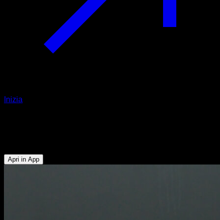
Inizia
Straddle frog
Tricipiti - Deltoide Anteriore - Pettorale Superiore
Apri in App