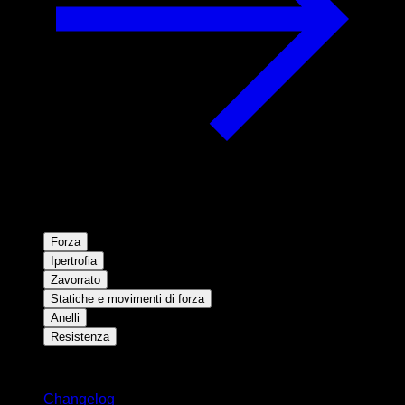
Forza
Ipertrofia
Zavorrato
Statiche e movimenti di forza
Anelli
Resistenza
Rimani aggiornato
Changelog