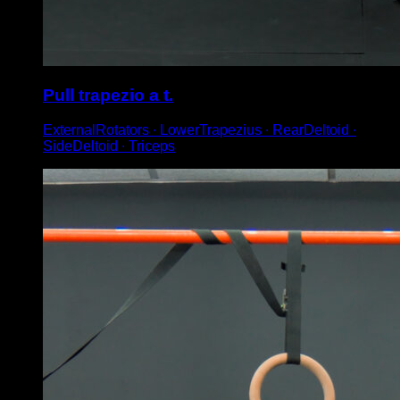
Pull trapezio a t.
ExternalRotators ∙ LowerTrapezius ∙ RearDeltoid ∙
SideDeltoid ∙ Triceps