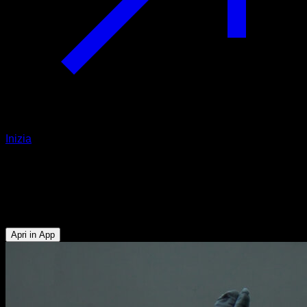
Inizia
Clean handstand
Tricipiti - Addominali - Deltoide Anteriore - Serrato - Pettorale
Superiore - Trapezio Superiore
Apri in App