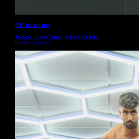
45º push up
Triceps ∙ UpperChest ∙ AnteriorDeltoid ∙
UpperTrapezius