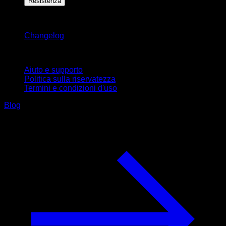
Resistenza
Rimani aggiornato
Changelog
Supporto
Aiuto e supporto
Politica sulla riservatezza
Termini e condizioni d'uso
Blog