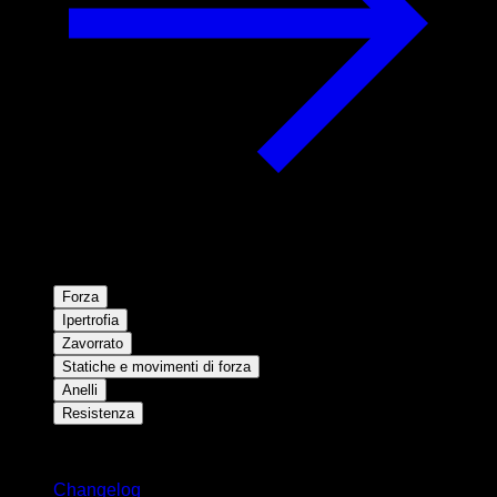
Forza
Ipertrofia
Zavorrato
Statiche e movimenti di forza
Anelli
Resistenza
Rimani aggiornato
Changelog