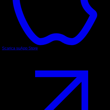
Scarica su
App Store