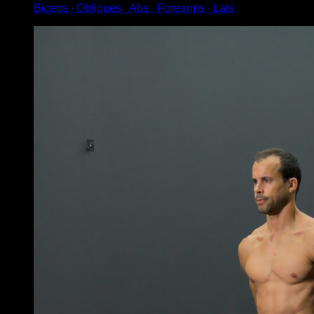
Biceps ∙ Obliques ∙ Abs ∙ Forearms ∙ Lats