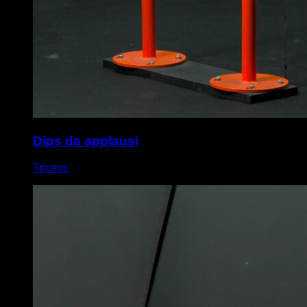
Dips da applausi
Triceps