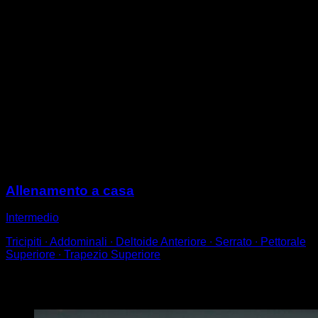
Realiza un pino.
Quando sei in equilibrio, allunga le braccia al massimo
e contragga l'addome, retrocedendo il bacino in modo
da essere in posizione hollow.
Prova ad abbassare la testa in modo che sia quasi tra
le braccia, come se volessi che i bicipiti siano vicini
alle orecchie.
Questo farà in modo che le spalle, i fianchi e le caviglie
formino una linea retta e la plancia sia rigida.
Ricorda anche di punteggiare i piedi.
Sessioni
Allenamento a casa
Intermedio
Tricipiti ∙ Addominali ∙ Deltoide Anteriore ∙ Serrato ∙ Pettorale
Superiore ∙ Trapezio Superiore
Potrebbe piacerti anche