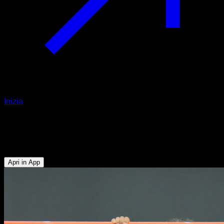
Inizia
Trazioni prone metà inferiore
Bicipiti - Dorsali
Apri in App