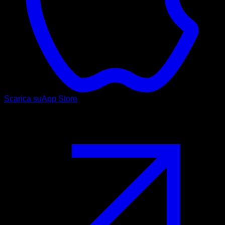
Scarica su
App Store