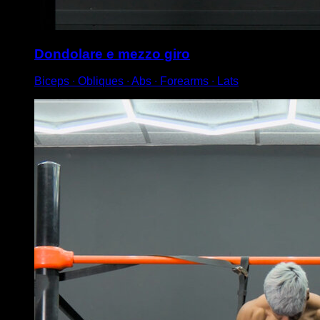
Dondolare e mezzo giro
Biceps ∙ Obliques ∙ Abs ∙ Forearms ∙ Lats