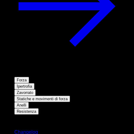
Forza
Ipertrofia
Zavorrato
Statiche e movimenti di forza
Anelli
Resistenza
Rimani aggiornato
Changelog