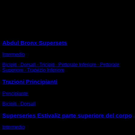
Colócate colgado de la barra en agarre prono.
Effettua una presa parziale, sollevandoti fino a che la
tua fronte non arrivi all'altezza della barra.
Riscendi per completare una ripetizione.
Sessioni
Abdul Bronx Supersets
Intermedio
Bicipiti ∙ Dorsali ∙ Tricipiti ∙ Pettorale Inferiore ∙ Pettorale
Superiore ∙ Trapezio Inferiore
Trazioni Principianti
Principiante
Bicipiti ∙ Dorsali
Superseries Estívaliz parte superiore del corpo
Intermedio