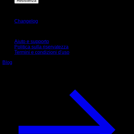
Resistenza
Rimani aggiornato
Changelog
Supporto
Aiuto e supporto
Politica sulla riservatezza
Termini e condizioni d'uso
Blog