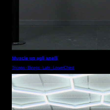
Muscle up agli anelli
Triceps ∙ Biceps ∙ Lats ∙ LowerChest