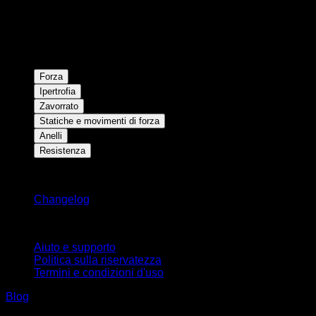
Forza
Ipertrofia
Zavorrato
Statiche e movimenti di forza
Anelli
Resistenza
Rimani aggiornato
Changelog
Supporto
Aiuto e supporto
Politica sulla riservatezza
Termini e condizioni d'uso
Blog