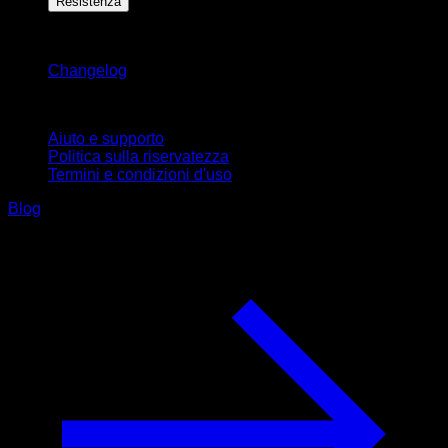
Resistenza
Rimani aggiornato
Changelog
Supporto
Aiuto e supporto
Politica sulla riservatezza
Termini e condizioni d'uso
Blog