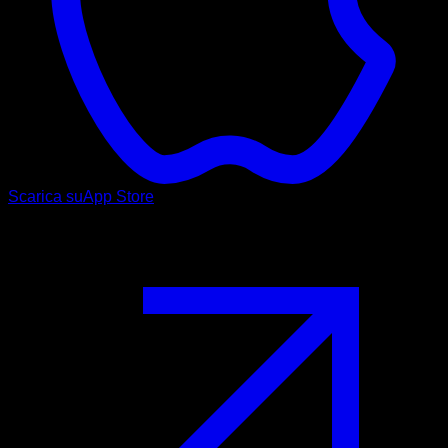
Scarica su
App Store