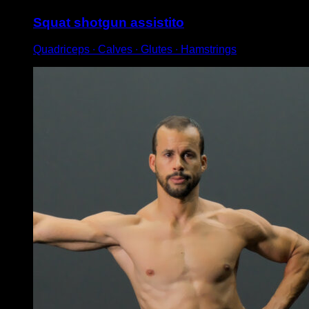
Squat shotgun assistito
Quadriceps ∙ Calves ∙ Glutes ∙ Hamstrings