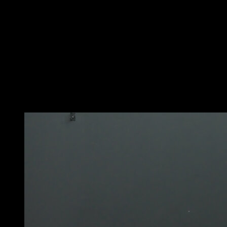
Posizionati in ginocchio a terra e blocca i tuoi talloni
con una barra bassa o con l'aiuto di un compagno.
Lasciati cadere in avanti con la schiena dritta rispetto ai
tuoi muscoli.
Appoggia le mani a terra per ammortizzare la caduta e
dai una piccola spinta per tornare alla posizione
iniziale, usando la forza dei tuoi femorali e glutei.
Cerca di mantenere il più leggero possibile l'impulso
con le mani in modo che l'esercizio sia efficace.
Potrebbe piacerti anche