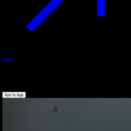
Inizia
Nordic curl assistito
Glutei - Muscoli Posteriori della Coscia - Lombari
Apri in App