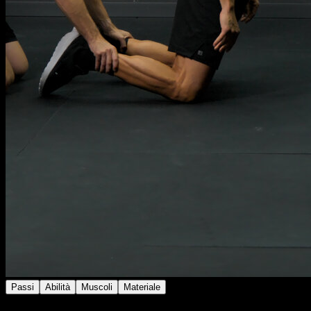
Passi
Abilità
Muscoli
Materiale