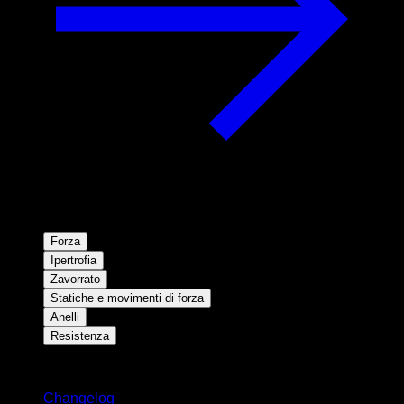
Forza
Ipertrofia
Zavorrato
Statiche e movimenti di forza
Anelli
Resistenza
Rimani aggiornato
Changelog