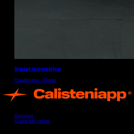
Squat isometrico
Quadriceps ∙ Glutes
App
Sessioni
Guida dell'utente
Rimani aggiornato