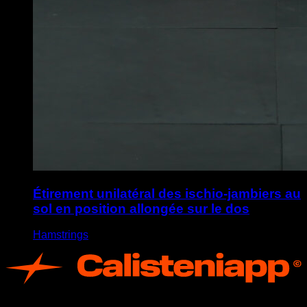
Étirement unilatéral des ischio-jambiers au
sol en position allongée sur le dos
Hamstrings
App