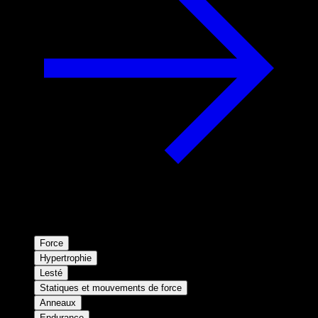
Force
Hypertrophie
Lesté
Statiques et mouvements de force
Anneaux
Endurance