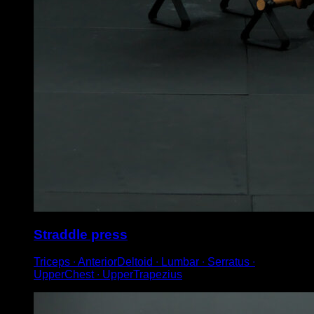
Straddle press
Triceps ∙ AnteriorDeltoid ∙ Lumbar ∙ Serratus ∙
UpperChest ∙ UpperTrapezius