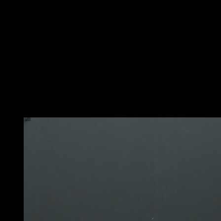
barre basse ou avec l’aide d’un partenaire.
Laisse-toi tomber vers l’avant en gardant le dos aligné
avec tes cuisses.
Pose les mains au sol pour amortir la chute et donne
une légère impulsion pour revenir à la position initiale
en utilisant la force de tes ischio-jambiers et de tes
fessiers.
Essaie de rendre l’impulsion avec les mains aussi
légère que possible pour que l’exercice soit efficace.
Vous pourriez aussi aimer