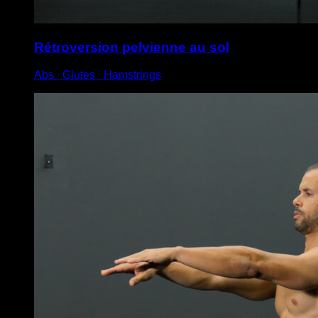
Rétroversion pelvienne au sol
Abs ∙ Glutes ∙ Hamstrings