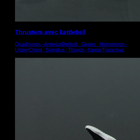
Thrusters avec kettlebell
Quadriceps ∙ AnteriorDeltoid ∙ Glutes ∙ Hamstrings ∙
UpperChest ∙ Serratus ∙ Triceps ∙ UpperTrapezius