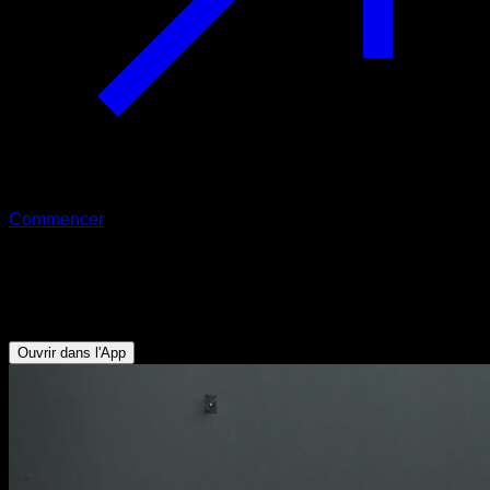
Commencer
Nordic curl assisté
Fessiers - Ischio-jambiers - Lombaires
Ouvrir dans l'App