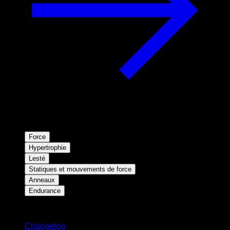
Force
Hypertrophie
Lesté
Statiques et mouvements de force
Anneaux
Endurance
Restez informé
Changelog