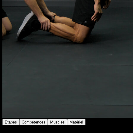
Étapes
Compétences
Muscles
Matériel
Mets-toi à genoux au sol et bloque tes talons avec une