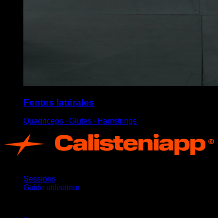
Fentes latérales
Quadriceps ∙ Glutes ∙ Hamstrings
App
Sessions
Guide utilisateur
Restez informé