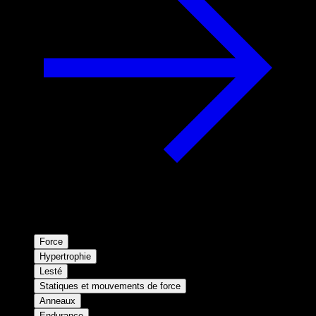
Force
Hypertrophie
Lesté
Statiques et mouvements de force
Anneaux
Endurance