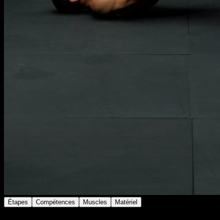
Étapes
Compétences
Muscles
Matériel
Allongé sur le dos avec la kettlebell sur les hanches et