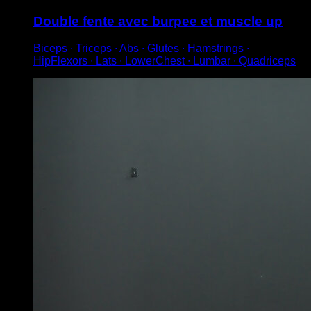
Double fente avec burpee et muscle up
Biceps ∙ Triceps ∙ Abs ∙ Glutes ∙ Hamstrings ∙
HipFlexors ∙ Lats ∙ LowerChest ∙ Lumbar ∙ Quadriceps