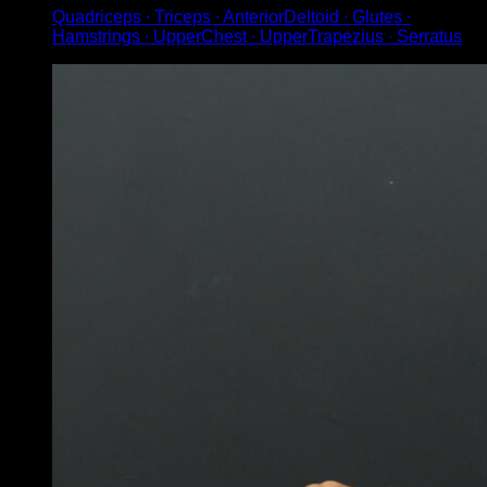
Quadriceps ∙ Triceps ∙ AnteriorDeltoid ∙ Glutes ∙
Hamstrings ∙ UpperChest ∙ UpperTrapezius ∙ Serratus