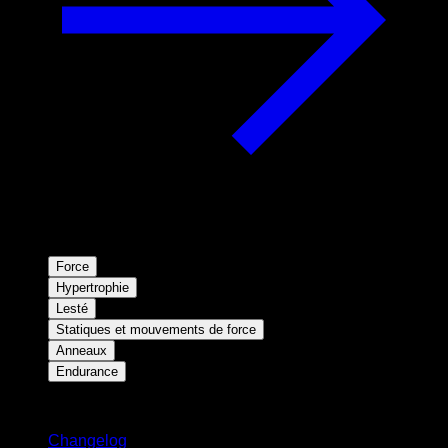
Force
Hypertrophie
Lesté
Statiques et mouvements de force
Anneaux
Endurance
Restez informé
Changelog