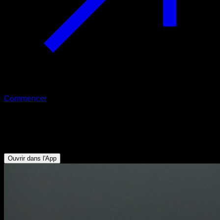
Commencer
Pont fessier avec kettlebell
Fessiers - Ischio-jambiers
Ouvrir dans l'App