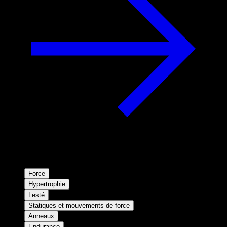
Force
Hypertrophie
Lesté
Statiques et mouvements de force
Anneaux
Endurance