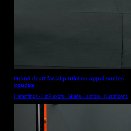
Grand écart facial partiel en appui sur les
coudes
Hamstrings ∙ HipFlexors ∙ Glutes ∙ Lumbar ∙ Quadriceps