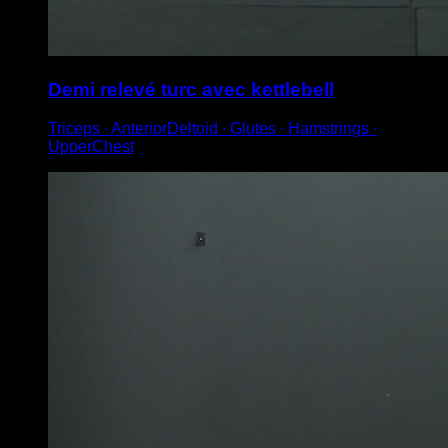
Demi relevé turc avec kettlebell
Triceps ∙ AnteriorDeltoid ∙ Glutes ∙ Hamstrings ∙
UpperChest