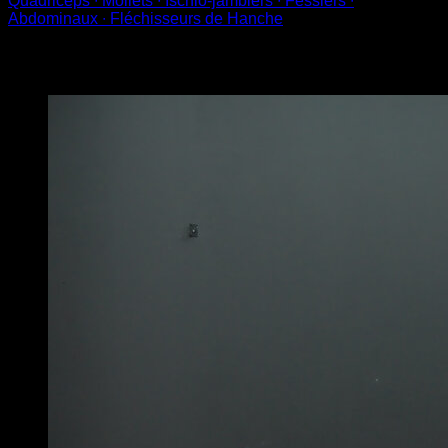
Quadriceps ∙ Mollets ∙ Ischio-jambiers ∙ Fessiers ∙
Abdominaux ∙ Fléchisseurs de Hanche
Vous pourriez aussi aimer