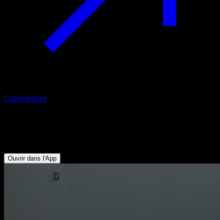
Commencer
Pistol squat assistée
Quadriceps - Fessiers - Ischio-jambiers
Ouvrir dans l'App