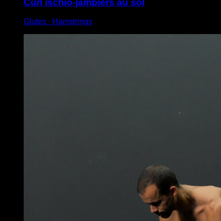
Curl ischio-jambiers au sol
Glutes ∙ Hamstrings