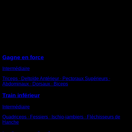
saisis-la avec une main.
Étends une jambe pendant que tu effectues un squat
profond avec l’autre, de façon à ce que tes fessiers
frôlent le sol sans jamais décoller le talon.
Redresse-toi en t’aidant du bras autant que nécessaire.
Avec le temps, réduis cette assistance.
Sessions
Gagne en force
Intermédiaire
Triceps ∙ Deltoïde Antérieur ∙ Pectoraux Supérieurs ∙
Abdominaux ∙ Dorsaux ∙ Biceps
Train inférieur
Intermédiaire
Quadriceps ∙ Fessiers ∙ Ischio-jambiers ∙ Fléchisseurs de
Hanche