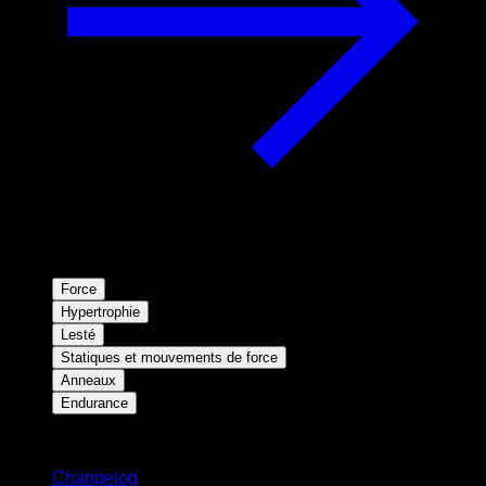
Force
Hypertrophie
Lesté
Statiques et mouvements de force
Anneaux
Endurance
Restez informé
Changelog