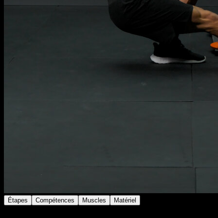
Étapes
Compétences
Muscles
Matériel
Place-toi face à un poteau ou une barre verticale et