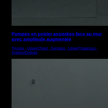
Pompes en poirier assistées face au mur
avec amplitude augmentée
Triceps ∙ UpperChest ∙ Serratus ∙ UpperTrapezius ∙
AnteriorDeltoid