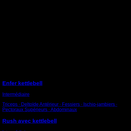
Allongé sur le sol sur le dos avec la kettlebell sur un
côté.
Saisis-la par la poignée avec la main de ce côté tout en
appuyant l’autre main au sol.
Fléchis la jambe du même côté que la kettlebell et
tends complètement le bras.
Utilise l’autre bras comme appui pour faire pivoter
légèrement le tronc et le soulever.
Enfin, utilise la jambe fléchie comme support pour
soulever la hanche et maintiens pendant une seconde
avant de revenir à la position initiale.
Sessions
Enfer kettlebell
Intermédiaire
Triceps ∙ Deltoïde Antérieur ∙ Fessiers ∙ Ischio-jambiers ∙
Pectoraux Supérieurs ∙ Abdominaux
Rush avec kettlebell