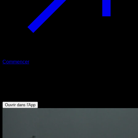
Commencer
Demi relevé turc avec kettlebell
Triceps - Deltoïde Antérieur - Fessiers - Ischio-jambiers -
Pectoraux Supérieurs
Ouvrir dans l'App