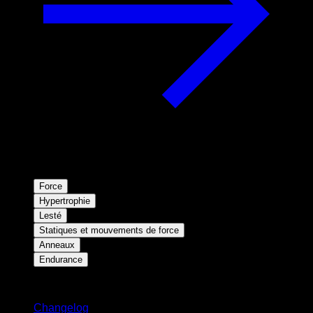
Force
Hypertrophie
Lesté
Statiques et mouvements de force
Anneaux
Endurance
Restez informé
Changelog