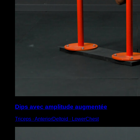
Dips avec amplitude augmentée
Triceps ∙ AnteriorDeltoid ∙ LowerChest