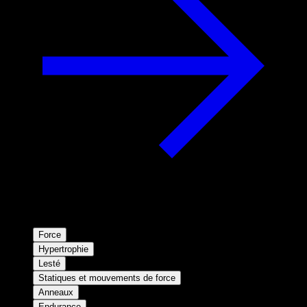
Force
Hypertrophie
Lesté
Statiques et mouvements de force
Anneaux
Endurance