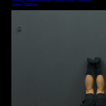
UpperTrapezius