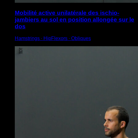
Mobilité active unilatérale des ischio-
jambiers au sol en position allongée sur le
dos
Hamstrings ∙ HipFlexors ∙ Obliques