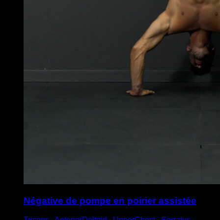
Négative de pompe en poirier assistée
Triceps ∙ AnteriorDeltoid ∙ UpperChest ∙ Serratus ∙