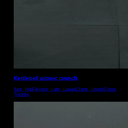
Kettlebell atomic crunch
Abs ∙ HipFlexors ∙ Lats ∙ LowerChest ∙ UpperChest ∙
Triceps