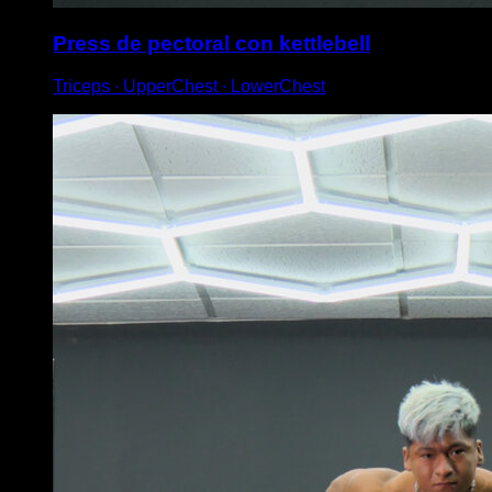
Press de pectoral con kettlebell
Triceps ∙ UpperChest ∙ LowerChest