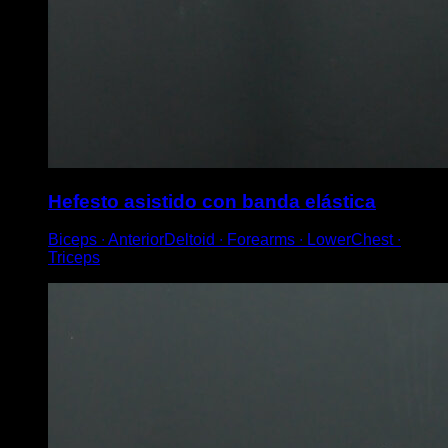
Hefesto asistido con banda elástica
Biceps ∙ AnteriorDeltoid ∙ Forearms ∙ LowerChest ∙
Triceps