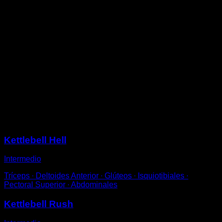
Acostado en el suelo boca arriba con la kettlebell a un
costado.
Agárrala por el asa con la mano de ese lado mientras
apoyas la otra en el suelo.
Flexiona la pierna del mismo lado que tienes la
kettlebell y estira el brazo por completo.
Utiliza el otro brazo como apoyo para girar ligeramente
el tronco y elevarlo.
Finalmente usa la pierna flexionada como apoyo para
levantar la cadera y mantener durante un segundo,
antes de volver a la posición inicial.
Sesiones
Kettlebell Hell
Intermedio
Tríceps ∙ Deltoides Anterior ∙ Glúteos ∙ Isquiotibiales ∙
Pectoral Superior ∙ Abdominales
Kettlebell Rush