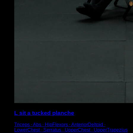
L sit a tucked planche
Triceps ∙ Abs ∙ HipFlexors ∙ AnteriorDeltoid ∙
LowerChest ∙ Serratus ∙ UpperChest ∙ UpperTrapezius