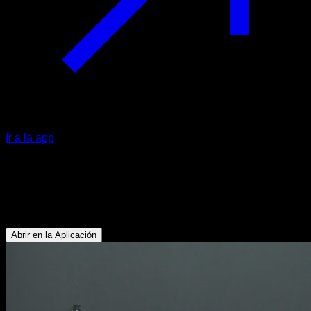
Ir a la app
Kettlebell half get up
Tríceps - Deltoides Anterior - Glúteos - Isquiotibiales -
Pectoral Superior
Abrir en la Aplicación