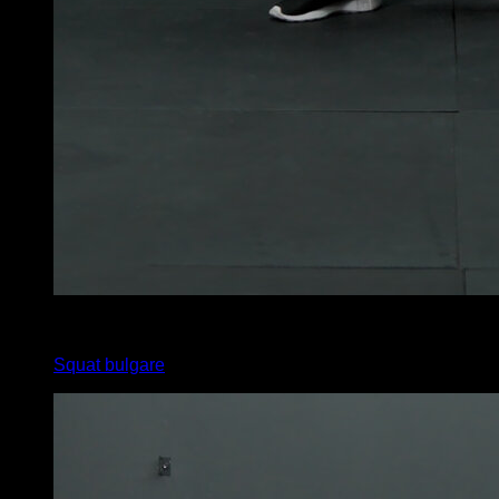
4
x
16
Squat bulgare