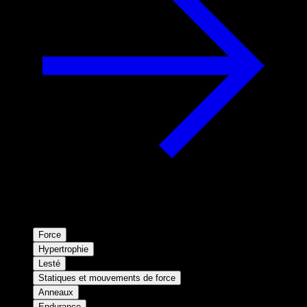
Force
Hypertrophie
Lesté
Statiques et mouvements de force
Anneaux
Endurance