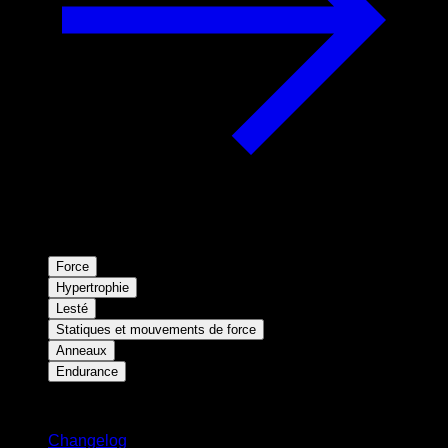
Force
Hypertrophie
Lesté
Statiques et mouvements de force
Anneaux
Endurance
Restez informé
Changelog