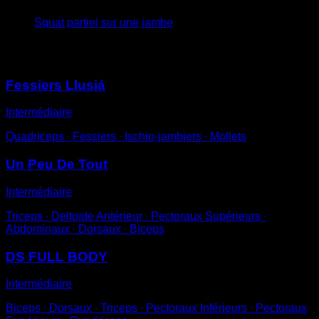
Squat partiel sur une jambe
Vous pourriez aussi aimer
Fessiers Llusiá
Intermédiaire
Quadriceps ∙ Fessiers ∙ Ischio-jambiers ∙ Mollets
Un Peu De Tout
Intermédiaire
Triceps ∙ Deltoïde Antérieur ∙ Pectoraux Supérieurs ∙
Abdominaux ∙ Dorsaux ∙ Biceps
DS FULL BODY
Intermédiaire
Biceps ∙ Dorsaux ∙ Triceps ∙ Pectoraux Inférieurs ∙ Pectoraux