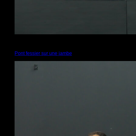
4
x
18
Pont fessier sur une jambe