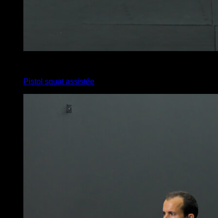
4
x
12
Pistol squat assistée