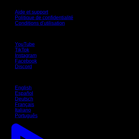
Support
Aide et support
Politique de confidentialité
Conditions d'utilisation
suivez-nous !
YouTube
TikTok
Instagram
Facebook
Discord
Langues
English
Español
Deutsch
Français
Italiano
Português