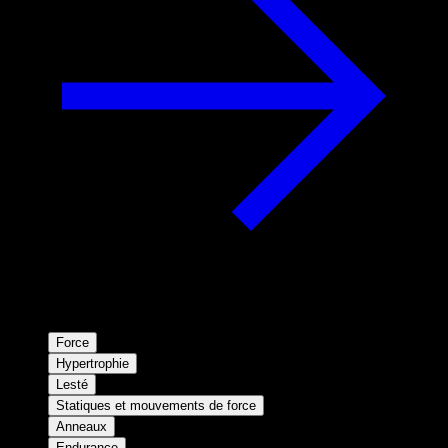
Force
Hypertrophie
Lesté
Statiques et mouvements de force
Anneaux
Endurance