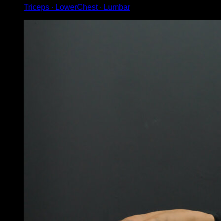
Triceps ∙ LowerChest ∙ Lumbar