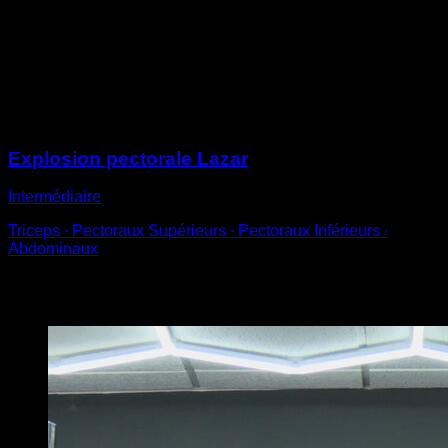
un banc, une barre basse ou similaire
Effectue une pompe explosive et saute pour placer tes
mains sur la plateforme
Redescends et répète
Sessions
Explosion pectorale Lazar
Intermédiaire
Triceps ∙ Pectoraux Supérieurs ∙ Pectoraux Inférieurs ∙
Abdominaux
Vous pourriez aussi aimer