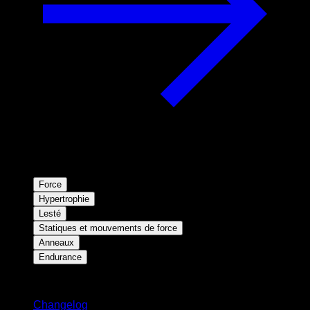
Force
Hypertrophie
Lesté
Statiques et mouvements de force
Anneaux
Endurance
Restez informé
Changelog