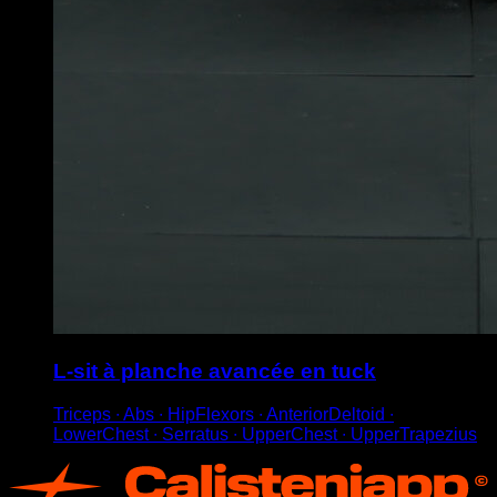
L-sit à planche avancée en tuck
Triceps ∙ Abs ∙ HipFlexors ∙ AnteriorDeltoid ∙
LowerChest ∙ Serratus ∙ UpperChest ∙ UpperTrapezius