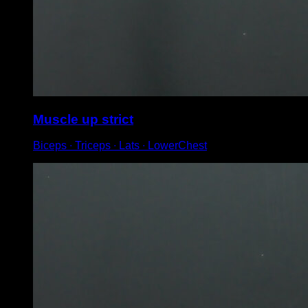
Muscle up strict
Biceps ∙ Triceps ∙ Lats ∙ LowerChest