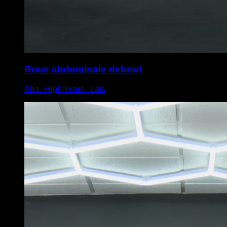
Roue abdominale debout
Abs ∙ HipFlexors ∙ Lats