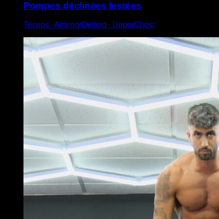
Pompes déclinées lestées
Triceps ∙ AnteriorDeltoid ∙ UpperChest