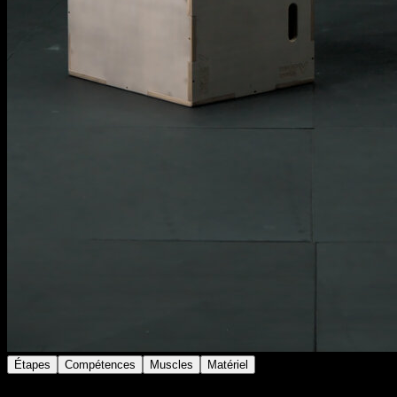
Étapes
Compétences
Muscles
Matériel
Place-toi en position de pompes face à une plateforme,