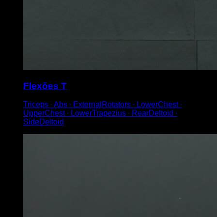
Flexões T
Triceps ∙ Abs ∙ ExternalRotators ∙ LowerChest ∙
UpperChest ∙ LowerTrapezius ∙ RearDeltoid ∙
SideDeltoid