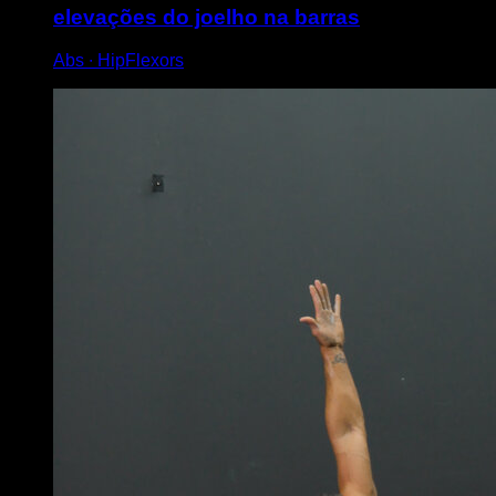
elevações do joelho na barras
Abs ∙ HipFlexors