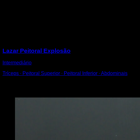
Coloque-se na posição de flexões em frente a uma
plataforma, banco, barra baixa ou similar.
Realize uma flexão explosiva e salte para colocar as
mãos na plataforma.
Desça novamente e repita.
Sessões
Lazar Peitoral Explosão
Intermediário
Tríceps ∙ Peitoral Superior ∙ Peitoral Inferior ∙ Abdominais
Você também pode gostar