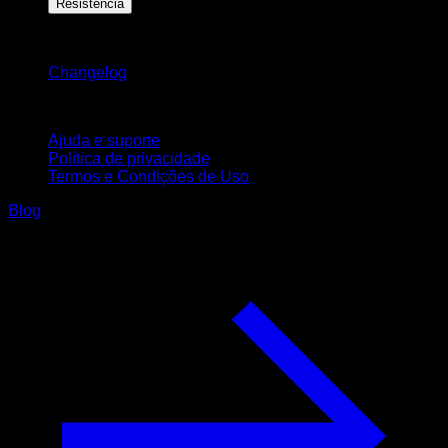
Resistência
Mantenha-se atualizado
Changelog
Suporte
Ajuda e suporte
Política de privacidade
Termos e Condições de Uso
Blog