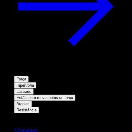
Força
Hipertrofia
Lastrado
Estáticas e movimentos de força
Argolas
Resistência
Mantenha-se atualizado
Changelog