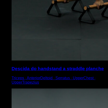
Descida do handstand a straddle planche
Triceps ∙ AnteriorDeltoid ∙ Serratus ∙ UpperChest ∙
UpperTrapezius