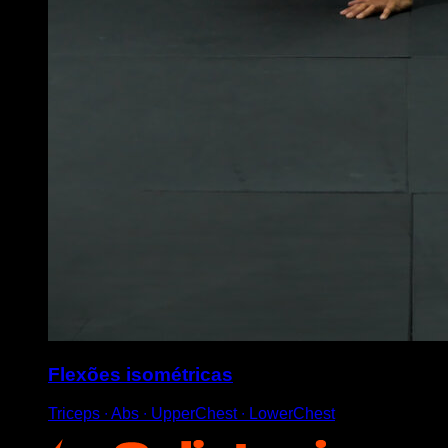
Flexões isométricas
Triceps ∙ Abs ∙ UpperChest ∙ LowerChest