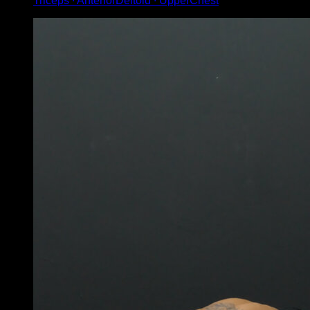
Triceps ∙ AnteriorDeltoid ∙ UpperChest