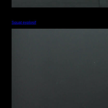
x
20
Squat explosif