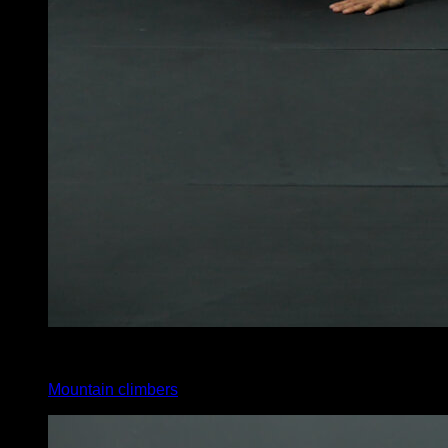
x
20
Mountain climbers