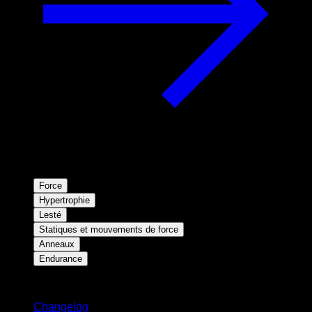
Force
Hypertrophie
Lesté
Statiques et mouvements de force
Anneaux
Endurance
Restez informé
Changelog