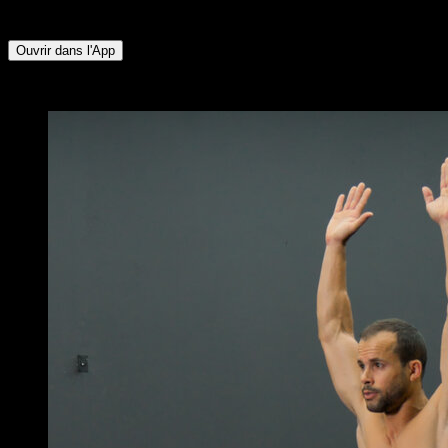
∙ Mollets ∙ Fessiers ∙ Lombaires ∙ Ischio-jambiers
Ouvrir dans l'App
x
5
TOURS