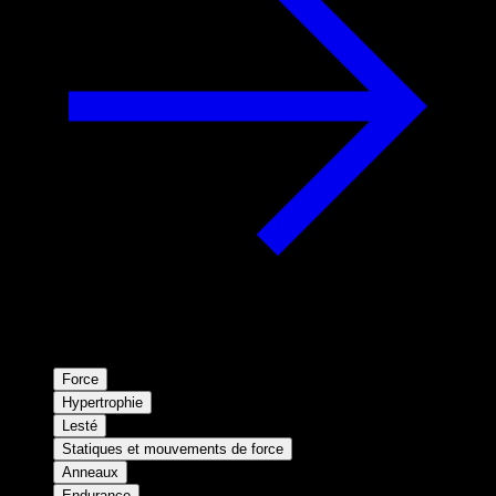
Force
Hypertrophie
Lesté
Statiques et mouvements de force
Anneaux
Endurance