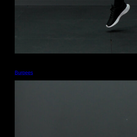
x
20
Burpees