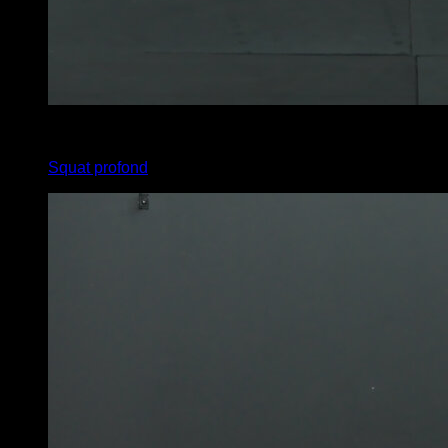
x
50
Squat profond