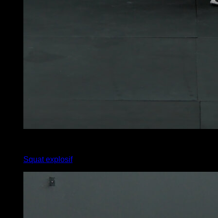
x
50
Squat explosif