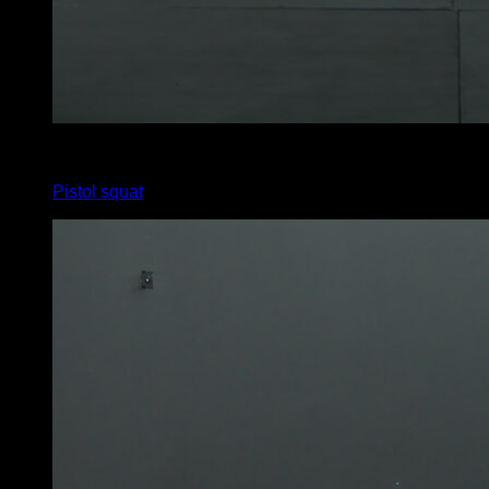
x
15
Pistol squat