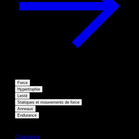
Force
Hypertrophie
Lesté
Statiques et mouvements de force
Anneaux
Endurance
Restez informé
Changelog