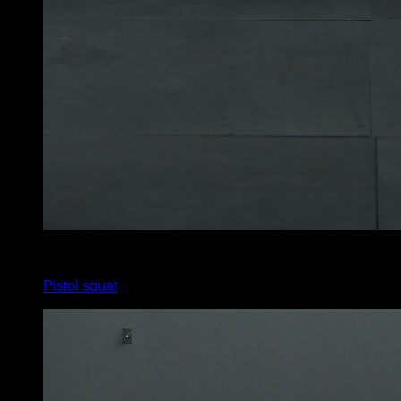
x
15
Pistol squat