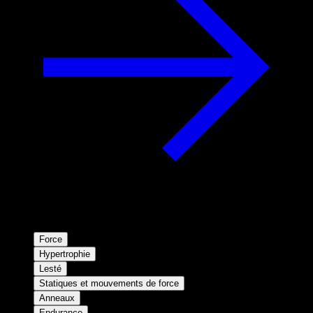
Force
Hypertrophie
Lesté
Statiques et mouvements de force
Anneaux
Endurance