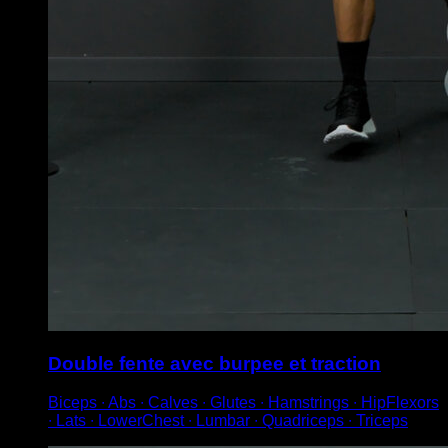
Double fente avec burpee et traction
Biceps ∙ Abs ∙ Calves ∙ Glutes ∙ Hamstrings ∙ HipFlexors
∙ Lats ∙ LowerChest ∙ Lumbar ∙ Quadriceps ∙ Triceps