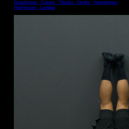
Quadriceps ∙ Calves ∙ Tibialis ∙ Glutes ∙ Hamstrings ∙
HipFlexors ∙ Lumbar