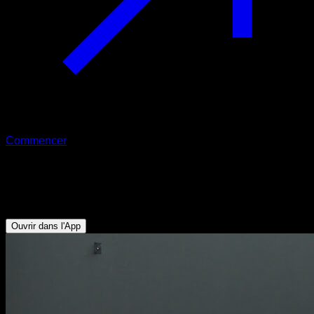
Commencer
Pistol squat explosif
Quadriceps - Mollets - Fessiers - Ischio-jambiers
Ouvrir dans l'App