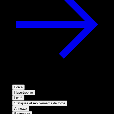
Force
Hypertrophie
Lesté
Statiques et mouvements de force
Anneaux
Endurance