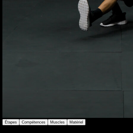
Étapes
Compétences
Muscles
Matériel
Effectuer un pistol squat