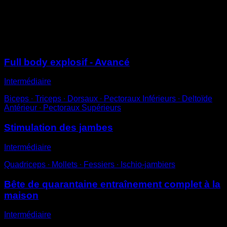
En remontant, fais-le de manière explosive en sautant
lors de l’extension de la jambe
Sessions
Full body explosif - Avancé
Intermédiaire
Biceps ∙ Triceps ∙ Dorsaux ∙ Pectoraux Inférieurs ∙ Deltoïde
Antérieur ∙ Pectoraux Supérieurs
Stimulation des jambes
Intermédiaire
Quadriceps ∙ Mollets ∙ Fessiers ∙ Ischio-jambiers
Bête de quarantaine entraînement complet à la
maison
Intermédiaire