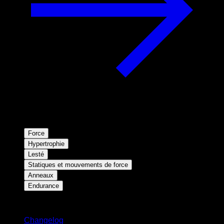
Force
Hypertrophie
Lesté
Statiques et mouvements de force
Anneaux
Endurance
Restez informé
Changelog