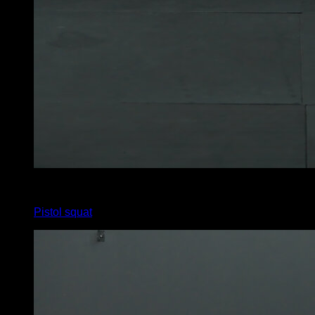
6
x
9
Pistol squat