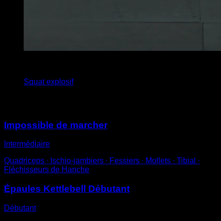
6
x
30
Squat explosif
Vous pourriez aussi aimer
Impossible de marcher
Intermédiaire
Quadriceps ∙ Ischio-jambiers ∙ Fessiers ∙ Mollets ∙ Tibial ∙
Fléchisseurs de Hanche
Épaules Kettlebell Débutant
Débutant