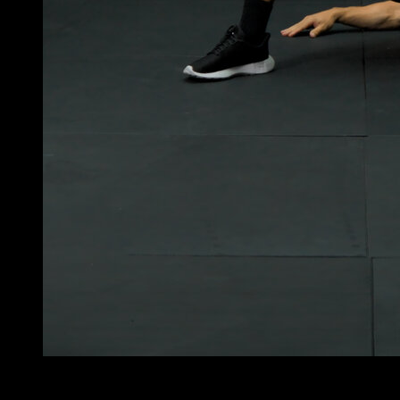
6
x
25