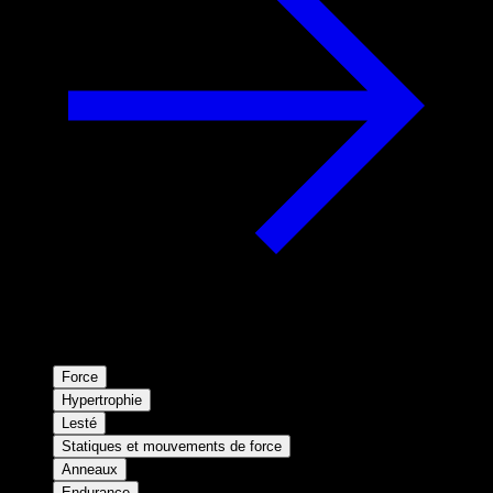
Force
Hypertrophie
Lesté
Statiques et mouvements de force
Anneaux
Endurance