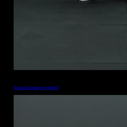
6
x
12
Squat bulgare explosif