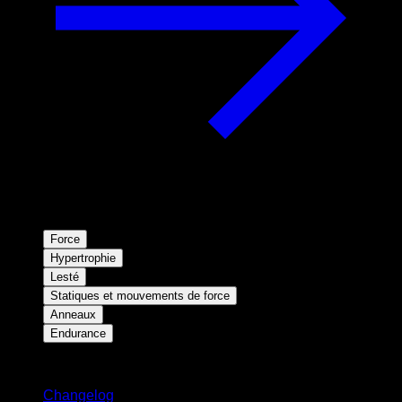
Force
Hypertrophie
Lesté
Statiques et mouvements de force
Anneaux
Endurance
Restez informé
Changelog