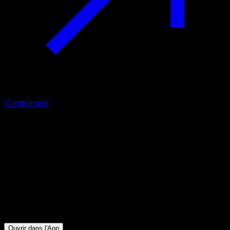
Commencer
Intermédiaire
Stimulation des jambes
Quadriceps ∙ Mollets ∙ Fessiers ∙ Ischio-jambiers
75
min
Session pour athlètes de niveau Intermédiaire. Entraînez les
groupes musculaires suivants : Quadriceps ∙ Mollets ∙
Fessiers ∙ Ischio-jambiers
Ouvrir dans l'App