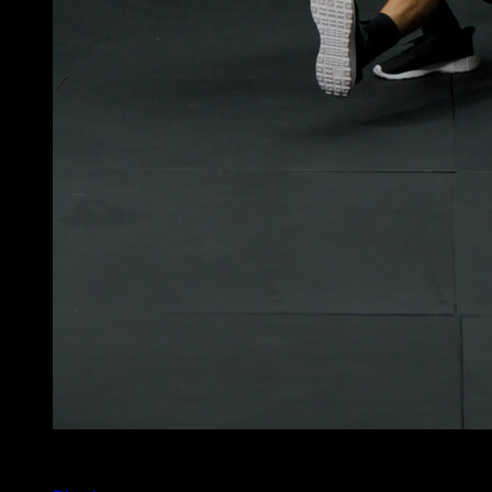
6
x
10