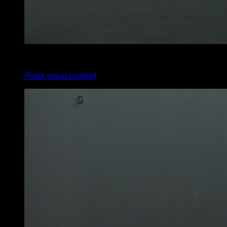
6
x
8
Pistol squat explosif