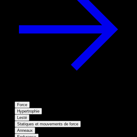
Force
Hypertrophie
Lesté
Statiques et mouvements de force
Anneaux
Endurance