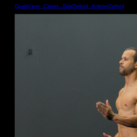
Quadriceps ∙ Calves ∙ SideDeltoid ∙ AnteriorDeltoid