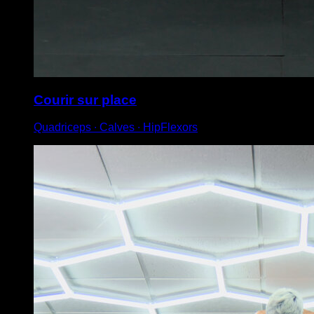
Courir sur place
Quadriceps ∙ Calves ∙ HipFlexors