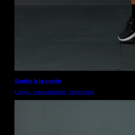
Sauter à la corde
Calves ∙ AnteriorDeltoid ∙ SideDeltoid