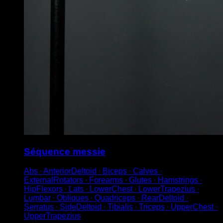
Séquence messie
Abs ∙ AnteriorDeltoid ∙ Biceps ∙ Calves ∙
ExternalRotators ∙ Forearms ∙ Glutes ∙ Hamstrings ∙
HipFlexors ∙ Lats ∙ LowerChest ∙ LowerTrapezius ∙
Lumbar ∙ Obliques ∙ Quadriceps ∙ RearDeltoid ∙
Serratus ∙ SideDeltoid ∙ Tibialis ∙ Triceps ∙ UpperChest ∙
UpperTrapezius