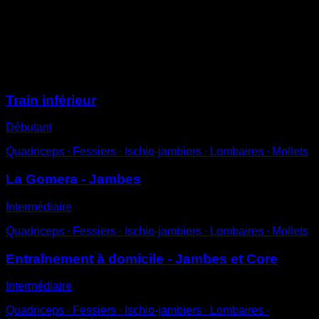
en équilibre sur une jambe.
Contracter le mollet pour monter sur la pointe du pied
puis redescendre.
Sessions
Train inférieur
Débutant
Quadriceps ∙ Fessiers ∙ Ischio-jambiers ∙ Lombaires ∙ Mollets
La Gomera - Jambes
Intermédiaire
Quadriceps ∙ Fessiers ∙ Ischio-jambiers ∙ Lombaires ∙ Mollets
Entraînement à domicile - Jambes et Core
Intermédiaire
Quadriceps ∙ Fessiers ∙ Ischio-jambiers ∙ Lombaires ∙