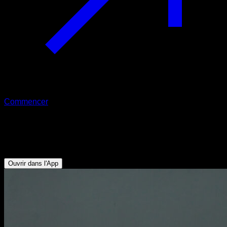
Commencer
Élévations de mollets à deux jambes
Mollets
Ouvrir dans l'App