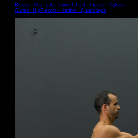
Biceps ∙ Abs ∙ Lats ∙ LowerChest ∙ Triceps ∙ Calves ∙
Glutes ∙ HipFlexors ∙ Lumbar ∙ Quadriceps