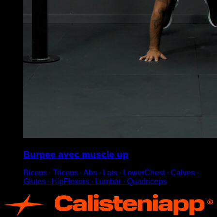
Burpee avec muscle up
Biceps ∙ Triceps ∙ Abs ∙ Lats ∙ LowerChest ∙ Calves ∙
Glutes ∙ HipFlexors ∙ Lumbar ∙ Quadriceps