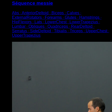
Séquence messie
Abs ∙ AnteriorDeltoid ∙ Biceps ∙ Calves ∙
ExternalRotators ∙ Forearms ∙ Glutes ∙ Hamstrings ∙
HipFlexors ∙ Lats ∙ LowerChest ∙ LowerTrapezius ∙
Lumbar ∙ Obliques ∙ Quadriceps ∙ RearDeltoid ∙
Serratus ∙ SideDeltoid ∙ Tibialis ∙ Triceps ∙ UpperChest ∙
UpperTrapezius