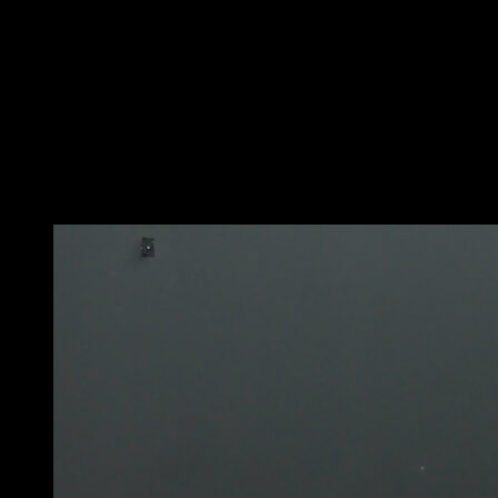
ou similaire, de façon à ce que tes talons soient dans le
vide et que tu aies de quoi t’agripper pour ne pas
perdre l’équilibre.
Effectue une flexion plantaire pour te mettre sur la
pointe des pieds.
Redescends les talons le plus bas possible pour
compléter une répétition.
Vous pourriez aussi aimer