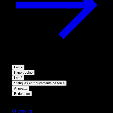
Force
Hypertrophie
Lesté
Statiques et mouvements de force
Anneaux
Endurance
Restez informé
Changelog