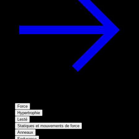
Force
Hypertrophie
Lesté
Statiques et mouvements de force
Anneaux
Endurance