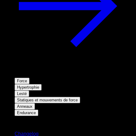
Force
Hypertrophie
Lesté
Statiques et mouvements de force
Anneaux
Endurance
Restez informé
Changelog