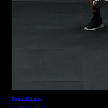
Squat Maldini
Quadriceps ∙ Glutes