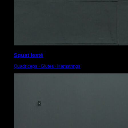
Squat lesté
Quadriceps ∙ Glutes ∙ Hamstrings