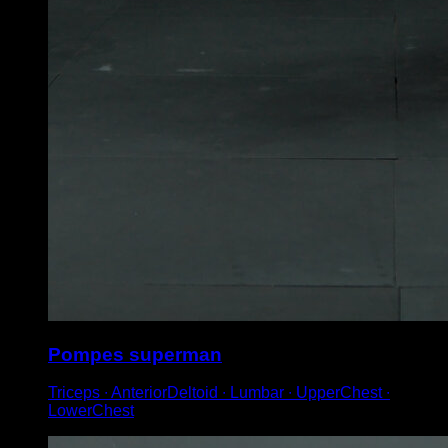
Pompes superman
Triceps ∙ AnteriorDeltoid ∙ Lumbar ∙ UpperChest ∙
LowerChest