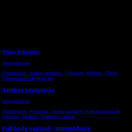
Place-toi devant une plateforme ou un banc d’environ
la hauteur de ta taille
Réalise un squat explosif et monte sur la plateforme
avec les deux pieds en même temps
Redescends en sautant en arrière et répète
Sessions
Train inférieur
Intermédiaire
Quadriceps ∙ Ischio-jambiers ∙ Fessiers ∙ Mollets ∙ Tibial ∙
Fléchisseurs de Hanche
Jambes explosives
Intermédiaire
Quadriceps ∙ Fessiers ∙ Ischio-jambiers ∙ Fléchisseurs de
Hanche ∙ Mollets ∙ Deltoïde Latéral
Full body explosif - Intermédiaire