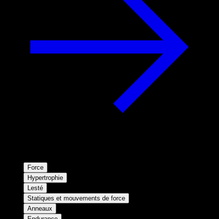
Force
Hypertrophie
Lesté
Statiques et mouvements de force
Anneaux
Endurance