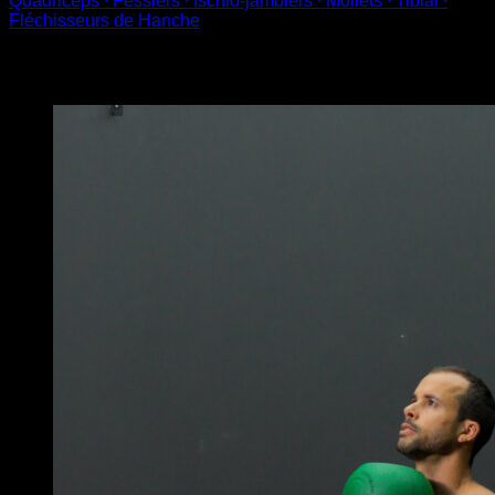
Quadriceps ∙ Fessiers ∙ Ischio-jambiers ∙ Mollets ∙ Tibial ∙
Fléchisseurs de Hanche
Vous pourriez aussi aimer