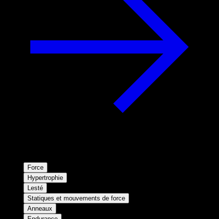
Force
Hypertrophie
Lesté
Statiques et mouvements de force
Anneaux
Endurance