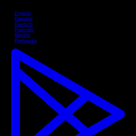
Langues
English
Español
Deutsch
Français
Italiano
Português