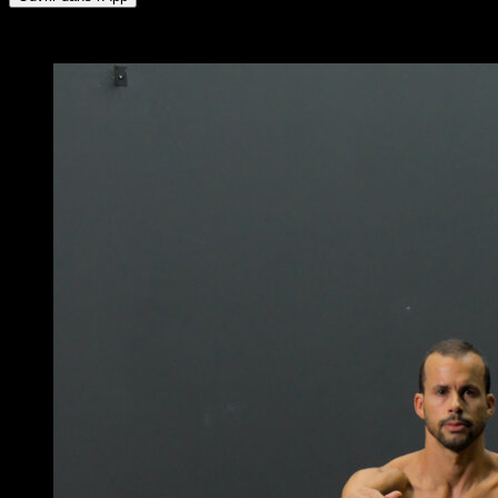
x
2
TOURS