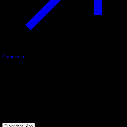
Commencer
Débutant
Krillin - Jambes débutants
Quadriceps ∙ Fessiers ∙ Ischio-jambiers ∙ Lombaires ∙ Mollets
16
min
Session pour athlètes de niveau Débutant. Entraînez les
groupes musculaires suivants : Quadriceps ∙ Fessiers ∙
Ischio-jambiers ∙ Lombaires ∙ Mollets
Ouvrir dans l'App