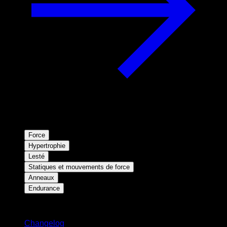
Force
Hypertrophie
Lesté
Statiques et mouvements de force
Anneaux
Endurance
Restez informé
Changelog