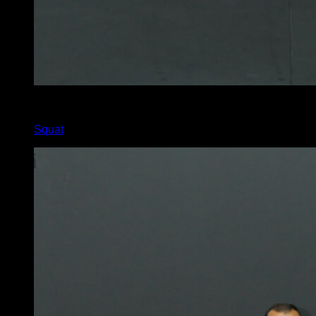
2
x
20
Squat