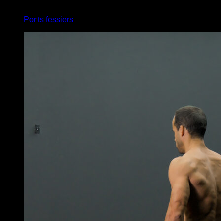
2
x
20
Ponts fessiers