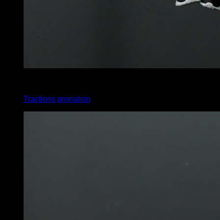
3
x
20
Tractions pronation