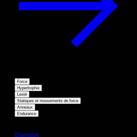
Force
Hypertrophie
Lesté
Statiques et mouvements de force
Anneaux
Endurance
Restez informé
Changelog