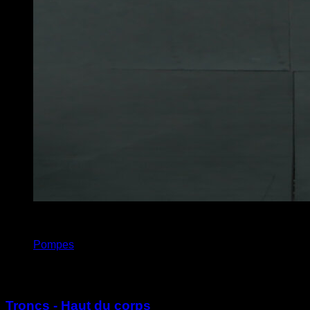
3
x
50
Pompes
Vous pourriez aussi aimer
Troncs - Haut du corps