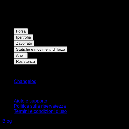
Forza
Ipertrofia
Zavorrato
Statiche e movimenti di forza
Anelli
Resistenza
Rimani aggiornato
Changelog
Supporto
Aiuto e supporto
Politica sulla riservatezza
Termini e condizioni d'uso
Blog