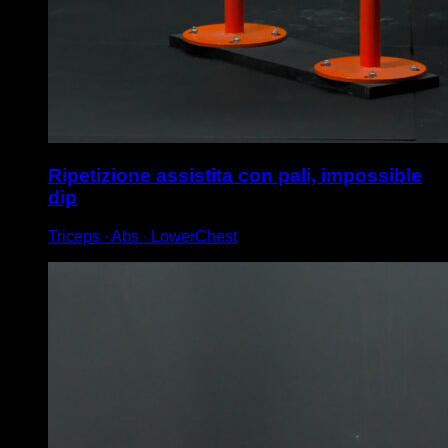
Ripetizione assistita con pali, impossible
dip
Triceps ∙ Abs ∙ LowerChest