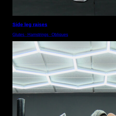
Side leg raises
Glutes ∙ Hamstrings ∙ Obliques