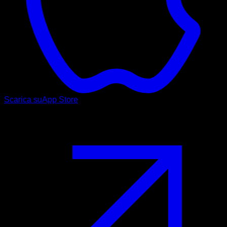
Scarica su
App Store