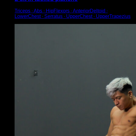
Triceps ∙ Abs ∙ HipFlexors ∙ AnteriorDeltoid ∙
LowerChest ∙ Serratus ∙ UpperChest ∙ UpperTrapezius