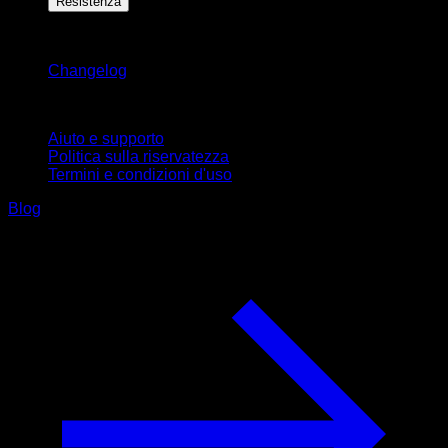
Resistenza
Rimani aggiornato
Changelog
Supporto
Aiuto e supporto
Politica sulla riservatezza
Termini e condizioni d'uso
Blog