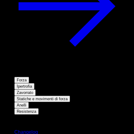
Forza
Ipertrofia
Zavorrato
Statiche e movimenti di forza
Anelli
Resistenza
Rimani aggiornato
Changelog