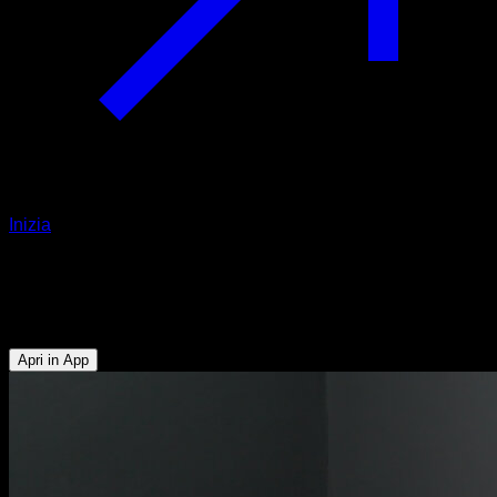
Inizia
Kettlebell russian twists
Addominali - Obliqui
Apri in App