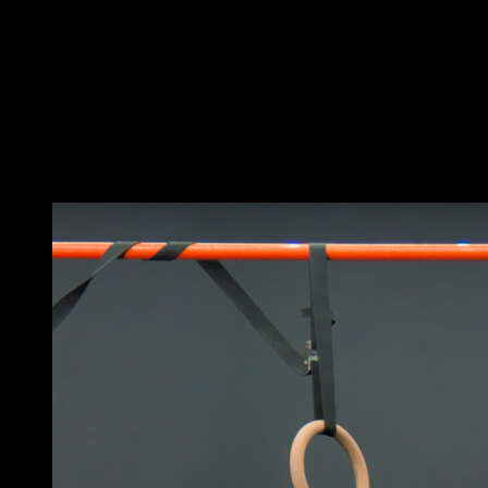
Posizionati a terra con le gambe e il tronco in equilibrio
in modo da essere appoggiato solo sui glutei.
Con le kettlebell in mano, esegui torsioni laterali.
Esegui questo movimento in modo controllato e con un
peso che tu possa gestire facilmente, poiché è una
posizione che può essere compromessa per la
schiena.
Potrebbe piacerti anche