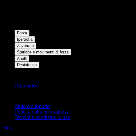
Forza
Ipertrofia
Zavorrato
Statiche e movimenti di forza
Anelli
Resistenza
Rimani aggiornato
Changelog
Supporto
Aiuto e supporto
Politica sulla riservatezza
Termini e condizioni d'uso
Blog