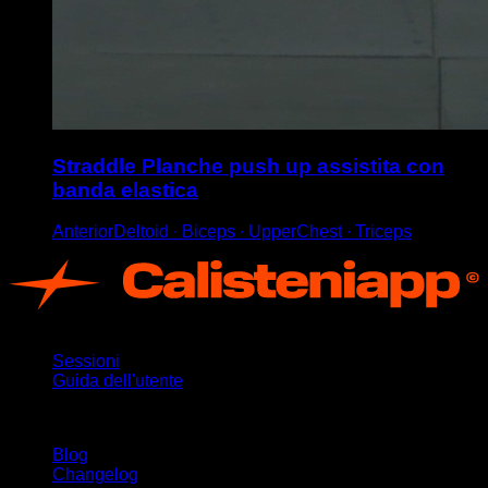
Straddle Planche push up assistita con
banda elastica
AnteriorDeltoid ∙ Biceps ∙ UpperChest ∙ Triceps
App
Sessioni
Guida dell'utente
Rimani aggiornato
Blog
Changelog