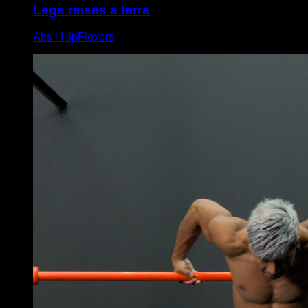
Legs raises a terra
Abs ∙ HipFlexors