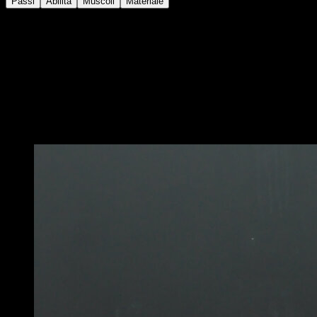
Passi
Abilità
Muscoli
Materiale
Da posizione in piedi con la kettlebell in mano.
Posizionala sul pavimento e usala come sostegno per
eseguire un burpee.
Al rialzarsi, utilizzare l'estensione dell'anca per
spingere la kettlebell e flettere la spalla fino a quando il
braccio non sia rivolto verso il cielo.
Potrebbe piacerti anche