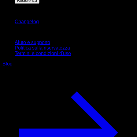
Resistenza
Rimani aggiornato
Changelog
Supporto
Aiuto e supporto
Politica sulla riservatezza
Termini e condizioni d'uso
Blog