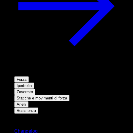
Forza
Ipertrofia
Zavorrato
Statiche e movimenti di forza
Anelli
Resistenza
Rimani aggiornato
Changelog