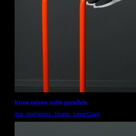
Knee raises sulle parallele
Abs ∙ HipFlexors ∙ Triceps ∙ LowerChest