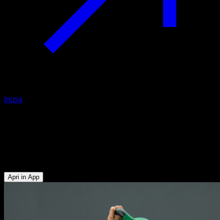
Inizia
Kettlebell devil press
Tricipiti - Deltoide Anteriore - Glutei - Muscoli Posteriori della
Coscia - Flessori dell'Anca - Pettorale Inferiore - Lombari -
Quadricipiti - Serrato - Trapezio Superiore
Apri in App