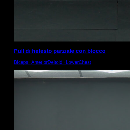
Pull di hefesto parziale con blocco
Biceps ∙ AnteriorDeltoid ∙ LowerChest