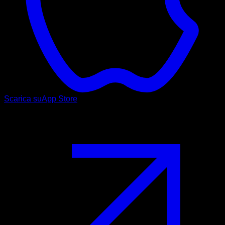
Scarica su
App Store