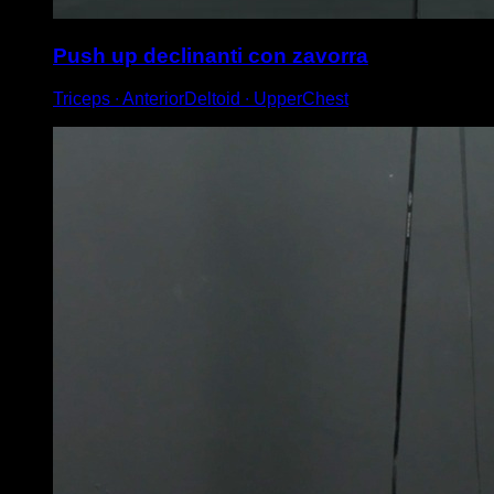
Push up declinanti con zavorra
Triceps ∙ AnteriorDeltoid ∙ UpperChest