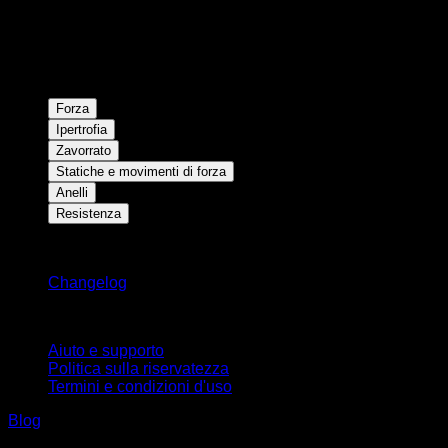
Forza
Ipertrofia
Zavorrato
Statiche e movimenti di forza
Anelli
Resistenza
Rimani aggiornato
Changelog
Supporto
Aiuto e supporto
Politica sulla riservatezza
Termini e condizioni d'uso
Blog