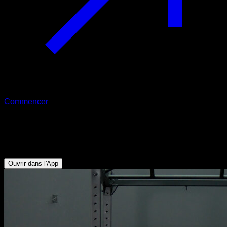
Commencer
Squat barre haute
Fessiers - Quadriceps - Ischio-jambiers - Mollets - Lombaires
Ouvrir dans l'App