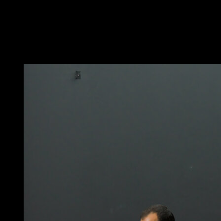
effectue le mouvement de squat en dépassant les 90º
de flexion puis tends à nouveau les genoux et les
hanches pour compléter une répétition.
Vous pourriez aussi aimer