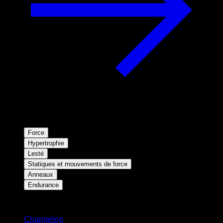
Force
Hypertrophie
Lesté
Statiques et mouvements de force
Anneaux
Endurance
Restez informé
Changelog