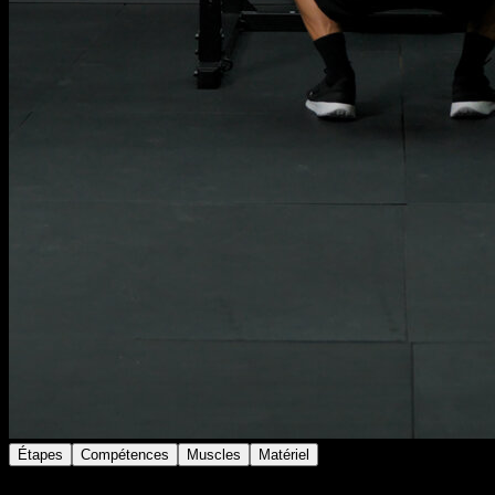
Étapes
Compétences
Muscles
Matériel
Avec une barre olympique placée en haut du dos,