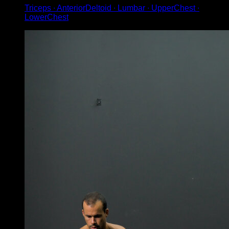
Triceps ∙ AnteriorDeltoid ∙ Lumbar ∙ UpperChest ∙
LowerChest