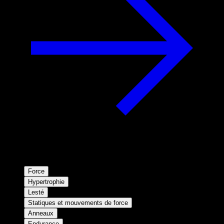
Force
Hypertrophie
Lesté
Statiques et mouvements de force
Anneaux
Endurance