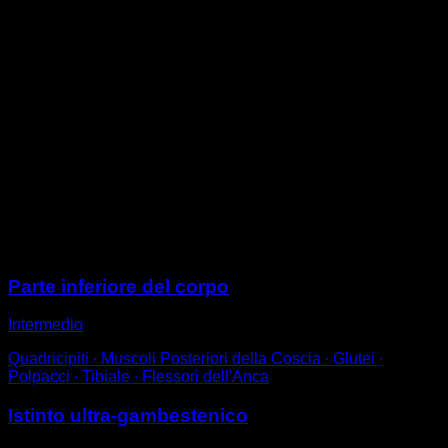
Estendi una gamba mentre fai una profonda squat con
l'altra, in modo che i tuoi glutei sfiorino il pavimento e
senza sollevare il tallone in nessun momento.
Quando sei in basso con la gamba completamente
piegata, fai le punte per un secondo per contrarre il
polpaccio.
Ritorna su per completare una ripetizione.
Per facilitare un po' l'esercizio o se hai difficoltà a
mantenere l'equilibrio, puoi provare a farlo su un
pavimento leggermente inclinato verso il basso o con
un po' di peso nelle mani, posizionate davanti al petto.
Sessioni
Parte inferiore del corpo
Intermedio
Quadricipiti ∙ Muscoli Posteriori della Coscia ∙ Glutei ∙
Polpacci ∙ Tibiale ∙ Flessori dell'Anca
Istinto ultra-gambestenico