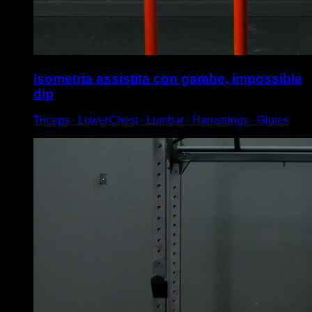
Isometria assistita con gambe, impossible
dip
Triceps ∙ LowerChest ∙ Lumbar ∙ Hamstrings ∙ Glutes