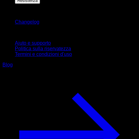
Resistenza
Rimani aggiornato
Changelog
Supporto
Aiuto e supporto
Politica sulla riservatezza
Termini e condizioni d'uso
Blog