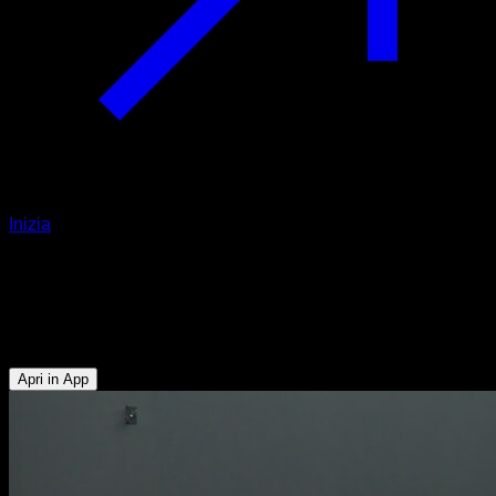
Inizia
Shotgun squat
Quadricipiti - Polpacci - Muscoli Posteriori della Coscia -
Glutei
Apri in App