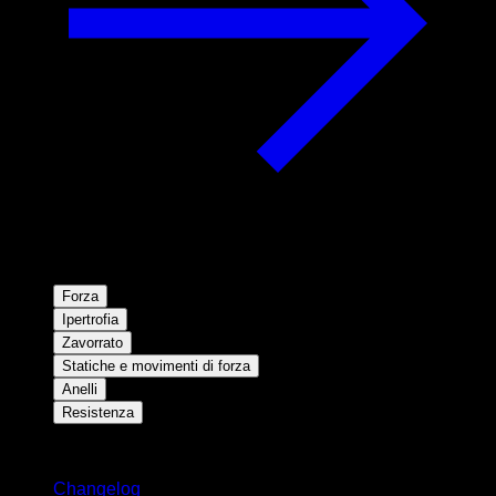
Forza
Ipertrofia
Zavorrato
Statiche e movimenti di forza
Anelli
Resistenza
Rimani aggiornato
Changelog