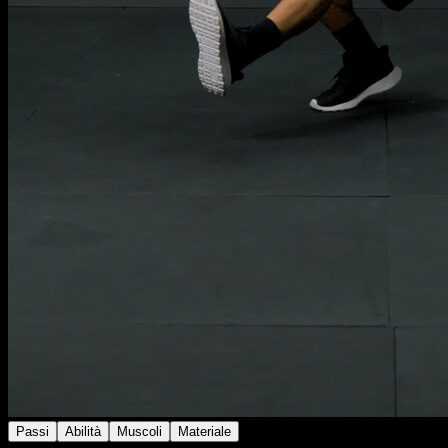
Passi
Abilità
Muscoli
Materiale