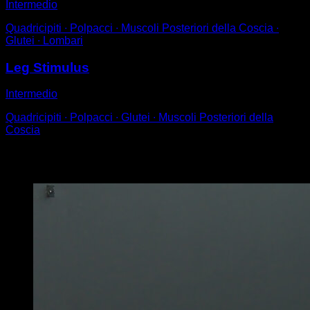
Intermedio
Quadricipiti ∙ Polpacci ∙ Muscoli Posteriori della Coscia ∙
Glutei ∙ Lombari
Leg Stimulus
Intermedio
Quadricipiti ∙ Polpacci ∙ Glutei ∙ Muscoli Posteriori della
Coscia
Potrebbe piacerti anche