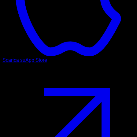
Scarica su
App Store