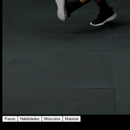
Pasos
Habilidades
Músculos
Material
Estira una pierna mientras haces una sentadilla