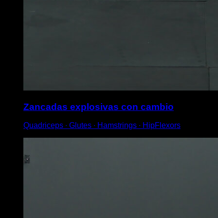
Zancadas explosivas con cambio
Quadriceps ∙ Glutes ∙ Hamstrings ∙ HipFlexors