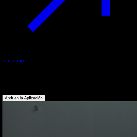
Ir a la app
Shotgun squat
Cuádriceps - Gemelos - Isquiotibiales - Glúteos
Abrir en la Aplicación