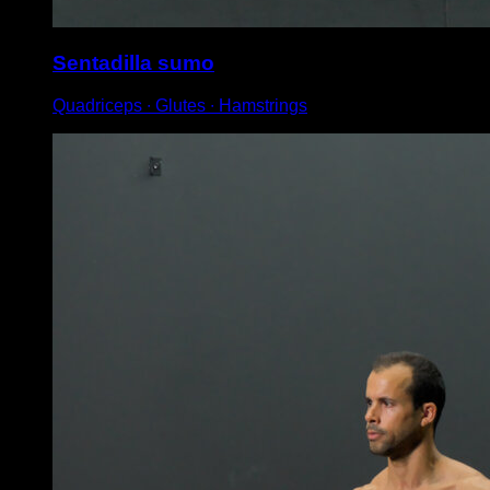
Sentadilla sumo
Quadriceps ∙ Glutes ∙ Hamstrings