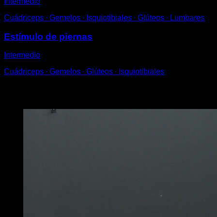
Intermedio
Cuádriceps ∙ Gemelos ∙ Isquiotibiales ∙ Glúteos ∙ Lumbares
Estímulo de piernas
Intermedio
Cuádriceps ∙ Gemelos ∙ Glúteos ∙ Isquiotibiales
Puede que te interese