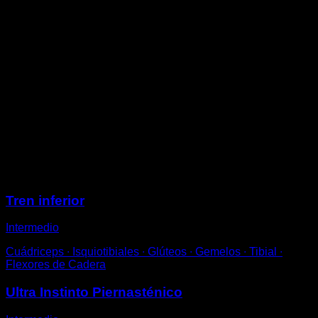
profunda con la otra, de manera que tus glúteos rocen
el suelo y sin levantar el talón en ningún momento.
Cuando estás abajo con la pierna completamente
flexionada te pones de puntillas durante un segundo
para contraer el gemelo.
Vuelve a subir para completar una repetición.
Para facilitar un poco el ejercicio o si te cuesta
mantener el equilibrio, puedes probar a hacerlo en un
suelo que tenga una cierta inclinación hacia abajo o
con algo de peso en las manos colocándolas frente a
tu pecho.
Sesiones
Tren inferior
Intermedio
Cuádriceps ∙ Isquiotibiales ∙ Glúteos ∙ Gemelos ∙ Tibial ∙
Flexores de Cadera
Ultra Instinto Piernasténico