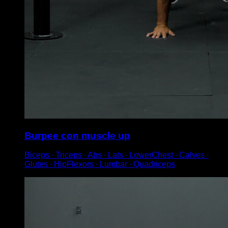
Burpee con muscle up
Biceps ∙ Triceps ∙ Abs ∙ Lats ∙ LowerChest ∙ Calves ∙
Glutes ∙ HipFlexors ∙ Lumbar ∙ Quadriceps