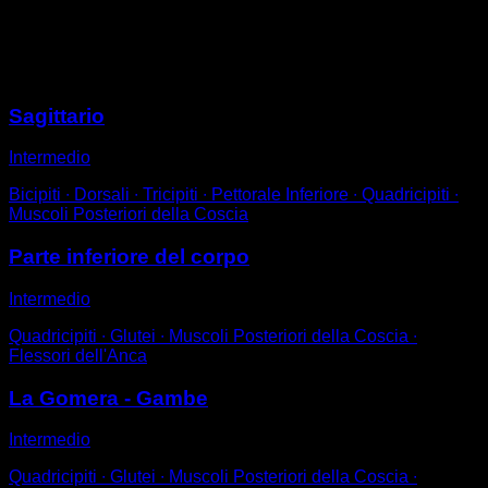
Mettiti in equilibrio su una gamba sola.
Esegui ripetizioni brevi, scendendo fino ai 45°.
Sessioni
Sagittario
Intermedio
Bicipiti ∙ Dorsali ∙ Tricipiti ∙ Pettorale Inferiore ∙ Quadricipiti ∙
Muscoli Posteriori della Coscia
Parte inferiore del corpo
Intermedio
Quadricipiti ∙ Glutei ∙ Muscoli Posteriori della Coscia ∙
Flessori dell'Anca
La Gomera - Gambe
Intermedio
Quadricipiti ∙ Glutei ∙ Muscoli Posteriori della Coscia ∙