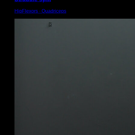
HipFlexors ∙ Quadriceps