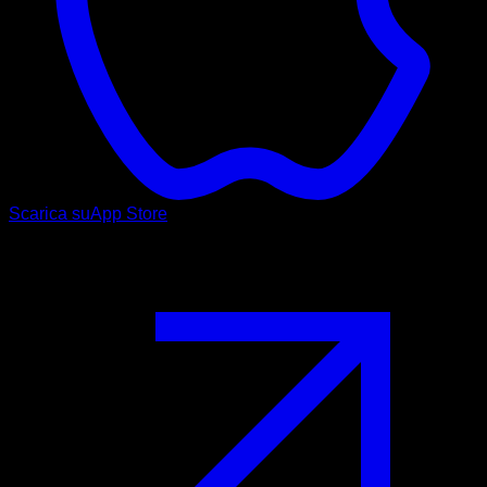
Scarica su
App Store