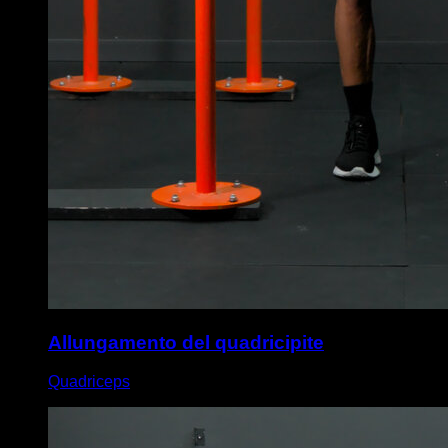
Allungamento del quadricipite
Quadriceps