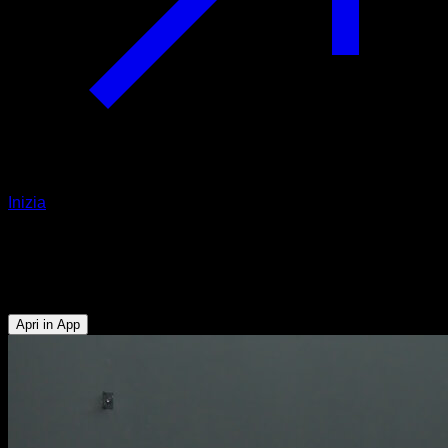
Inizia
Squat parziale ad una gamba
Quadricipiti - Muscoli Posteriori della Coscia - Glutei
Apri in App