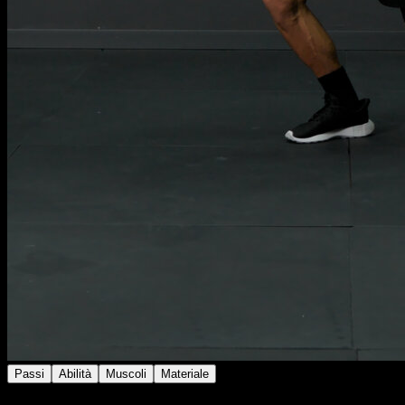
Passi
Abilità
Muscoli
Materiale