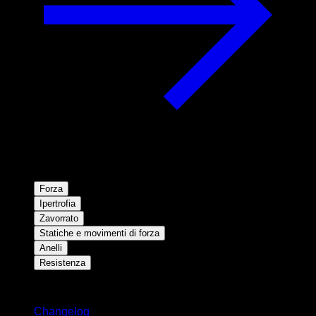
Forza
Ipertrofia
Zavorrato
Statiche e movimenti di forza
Anelli
Resistenza
Rimani aggiornato
Changelog