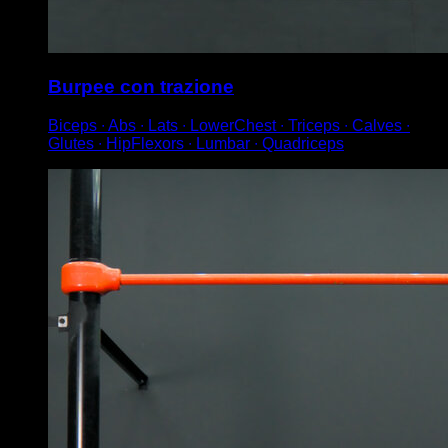
Burpee con trazione
Biceps ∙ Abs ∙ Lats ∙ LowerChest ∙ Triceps ∙ Calves ∙
Glutes ∙ HipFlexors ∙ Lumbar ∙ Quadriceps