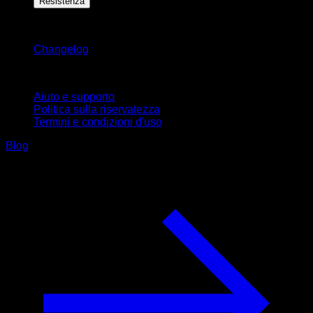
Resistenza
Rimani aggiornato
Changelog
Supporto
Aiuto e supporto
Politica sulla riservatezza
Termini e condizioni d'uso
Blog