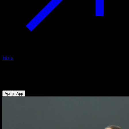
Inizia
Saltare la corda
Polpacci - Deltoide Anteriore - Deltoide Laterale
Apri in App