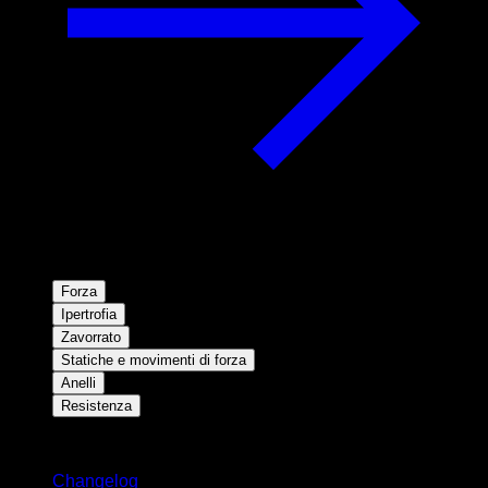
Forza
Ipertrofia
Zavorrato
Statiche e movimenti di forza
Anelli
Resistenza
Rimani aggiornato
Changelog