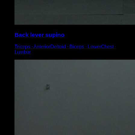
Back lever supino
Triceps ∙ AnteriorDeltoid ∙ Biceps ∙ LowerChest ∙
Lumbar