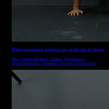
Retroversione pelvica in verticale al muro
Abs ∙ AnteriorDeltoid ∙ Glutes ∙ Hamstrings ∙
UpperTrapezius ∙ Serratus ∙ Triceps ∙ UpperChest