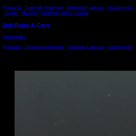
Polpacci ∙ Deltoide Anteriore ∙ Deltoide Laterale ∙ Quadricipiti
∙ Glutei ∙ Muscoli Posteriori della Coscia
Jett Rope & Core
Intermedio
Polpacci ∙ Deltoide Anteriore ∙ Deltoide Laterale ∙ Addominali
Potrebbe piacerti anche