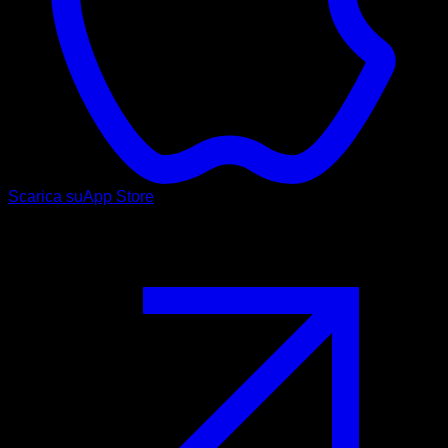
Scarica su
App Store