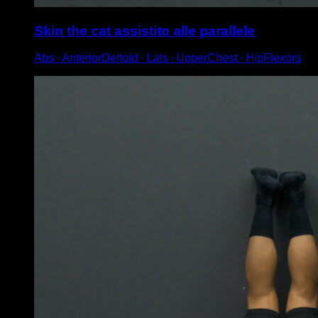
Skin the cat assistito alle parallele
Abs ∙ AnteriorDeltoid ∙ Lats ∙ UpperChest ∙ HipFlexors