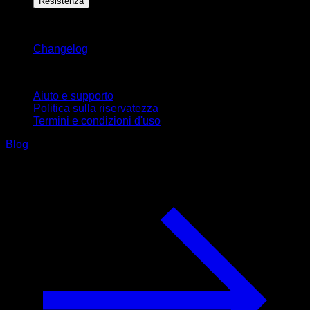
Resistenza
Rimani aggiornato
Changelog
Supporto
Aiuto e supporto
Politica sulla riservatezza
Termini e condizioni d'uso
Blog