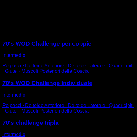
Usa una comba per eseguire salti corti, puoi variare la
forma di saltare a tuo piacimento, utilizzando entrambe
le gambe contemporaneamente, una alla volta,
facendo cambi, salti doppi, ecc.
Sessioni
70's WOD Challenge per coppie
Intermedio
Polpacci ∙ Deltoide Anteriore ∙ Deltoide Laterale ∙ Quadricipiti
∙ Glutei ∙ Muscoli Posteriori della Coscia
70's WOD Challenge Individuale
Intermedio
Polpacci ∙ Deltoide Anteriore ∙ Deltoide Laterale ∙ Quadricipiti
∙ Glutei ∙ Muscoli Posteriori della Coscia
70's challenge tripla
Intermedio