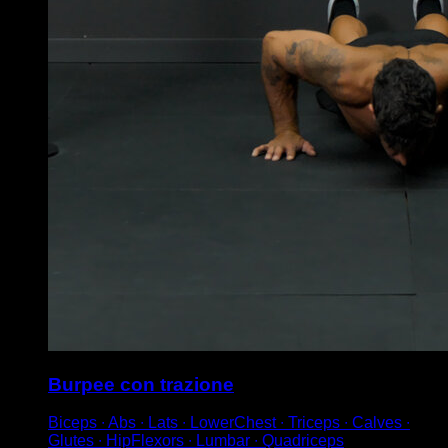
Burpee con trazione
Biceps ∙ Abs ∙ Lats ∙ LowerChest ∙ Triceps ∙ Calves ∙
Glutes ∙ HipFlexors ∙ Lumbar ∙ Quadriceps