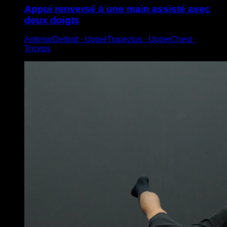
Appui renversé à une main assisté avec
deux doigts
AnteriorDeltoid ∙ UpperTrapezius ∙ UpperChest ∙
Triceps