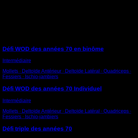
courts, tu peux varier la façon de sauter selon tes
préférences, en utilisant les deux jambes en même
temps, une à une, en alternant, en faisant des doubles
sauts, etc.
Sessions
Défi WOD des années 70 en binôme
Intermédiaire
Mollets ∙ Deltoïde Antérieur ∙ Deltoïde Latéral ∙ Quadriceps ∙
Fessiers ∙ Ischio-jambiers
Défi WOD des années 70 Individuel
Intermédiaire
Mollets ∙ Deltoïde Antérieur ∙ Deltoïde Latéral ∙ Quadriceps ∙
Fessiers ∙ Ischio-jambiers
Défi triple des années 70