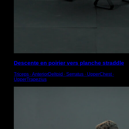
Descente en poirier vers planche straddle
Triceps ∙ AnteriorDeltoid ∙ Serratus ∙ UpperChest ∙
UpperTrapezius