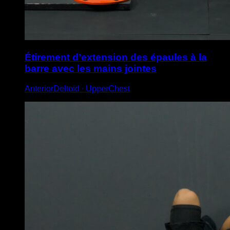
Étirement d’extension des épaules à la
barre avec les mains jointes
AnteriorDeltoid ∙ UpperChest