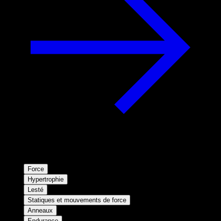
Force
Hypertrophie
Lesté
Statiques et mouvements de force
Anneaux
Endurance