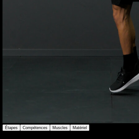
Étapes
Compétences
Muscles
Matériel
Utilise une corde à sauter pour effectuer des sauts