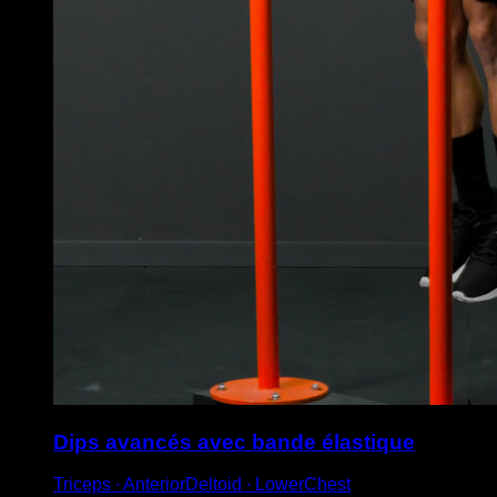
Dips avancés avec bande élastique
Triceps ∙ AnteriorDeltoid ∙ LowerChest