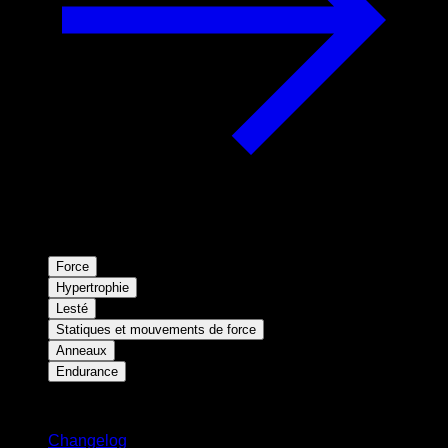
Force
Hypertrophie
Lesté
Statiques et mouvements de force
Anneaux
Endurance
Restez informé
Changelog