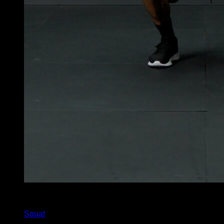
x
75
Squat