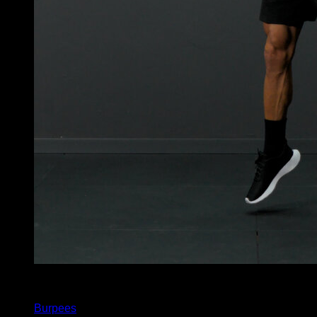
x
30
Burpees