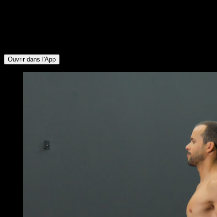
groupes musculaires suivants : Mollets ∙ Deltoïde Antérieur ∙
Deltoïde Latéral ∙ Quadriceps ∙ Fessiers ∙ Ischio-jambiers ∙
Lombaires ∙ Tibial ∙ Fléchisseurs de Hanche ∙ Triceps ∙
Pectoraux Inférieurs ∙ Pectoraux Supérieurs ∙ Abdominaux ∙
Biceps ∙ Dorsaux ∙ Serratus ∙ Trapèze Supérieur
Ouvrir dans l'App