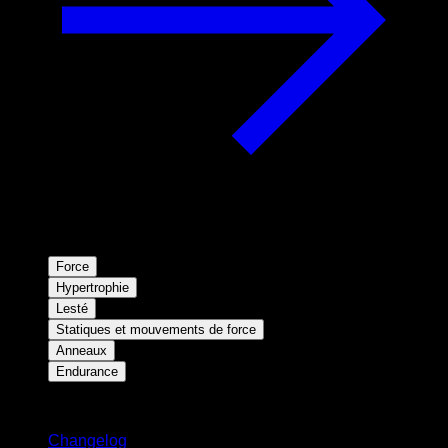
Force
Hypertrophie
Lesté
Statiques et mouvements de force
Anneaux
Endurance
Restez informé
Changelog