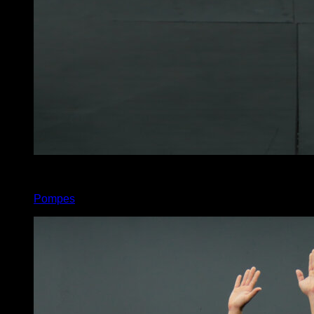
x
40
Pompes