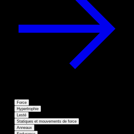
Force
Hypertrophie
Lesté
Statiques et mouvements de force
Anneaux
Endurance