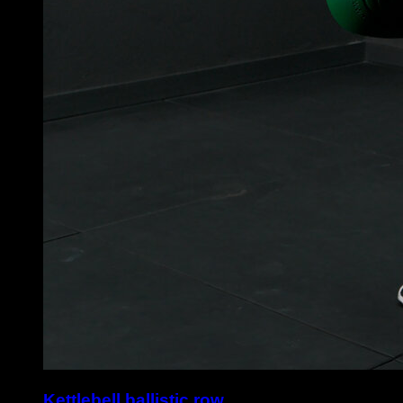
Kettlebell ballistic row