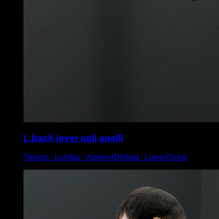
L back lever agli anelli
Triceps ∙ Lumbar ∙ AnteriorDeltoid ∙ LowerChest