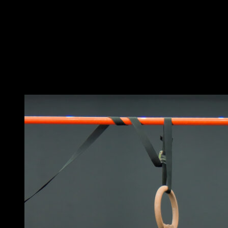
Assumiti in piedi con le gambe divaricate a una
distanza pari al doppio della larghezza della tua spalla
e con le punte dei piedi rivolte verso l'esterno.
Esegui un movimento di stacco da terra piegando le
gambe in modo che non sia solo una flessione ed
estensione dell'anca.
Potrebbe piacerti anche