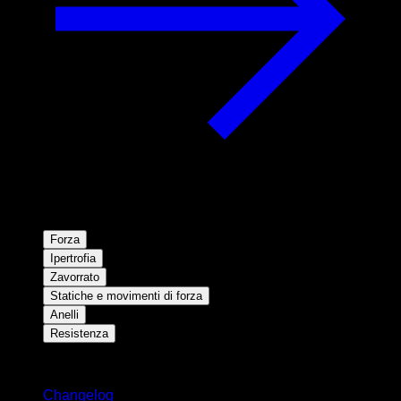
Forza
Ipertrofia
Zavorrato
Statiche e movimenti di forza
Anelli
Resistenza
Rimani aggiornato
Changelog