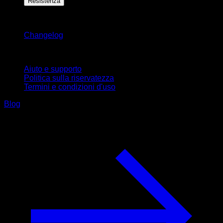
Resistenza
Rimani aggiornato
Changelog
Supporto
Aiuto e supporto
Politica sulla riservatezza
Termini e condizioni d'uso
Blog