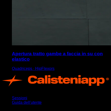
Apertura tratto gambe a faccia in su con
elastico
Quadriceps ∙ HipFlexors
App
Sessioni
Guida dell'utente
Rimani aggiornato