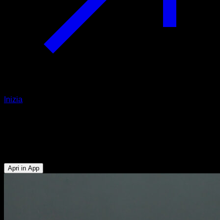
Inizia
Kettlebell sumo deadlift
Quadricipiti - Glutei - Muscoli Posteriori della Coscia -
Lombari
Apri in App