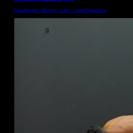
Quadriceps ∙ Biceps ∙ Lats ∙ LowerTrapezius