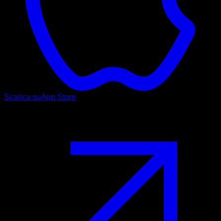
Scarica su
App Store