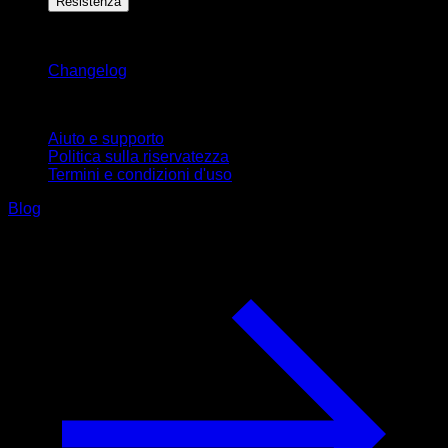
Resistenza
Rimani aggiornato
Changelog
Supporto
Aiuto e supporto
Politica sulla riservatezza
Termini e condizioni d'uso
Blog