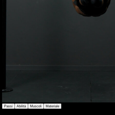
Passi
Abilità
Muscoli
Materiale