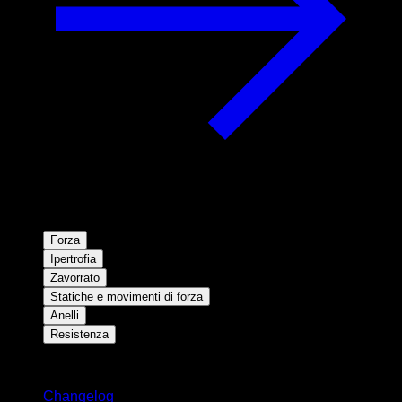
Forza
Ipertrofia
Zavorrato
Statiche e movimenti di forza
Anelli
Resistenza
Rimani aggiornato
Changelog