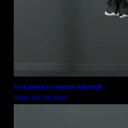
Tuck raises in supporto agli anelli
Triceps ∙ Abs ∙ HipFlexors