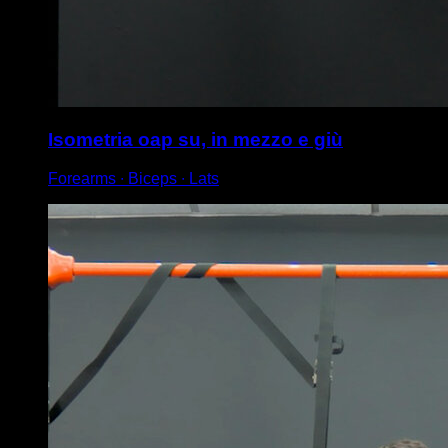
Isometria oap su, in mezzo e giù
Forearms ∙ Biceps ∙ Lats