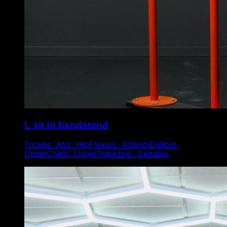
L sit to handstand
Triceps ∙ Abs ∙ HipFlexors ∙ AnteriorDeltoid ∙
UpperChest ∙ UpperTrapezius ∙ Serratus