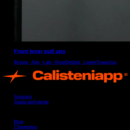
Front lever pull ups
Biceps ∙ Abs ∙ Lats ∙ RearDeltoid ∙ LowerTrapezius
App
Sessioni
Guida dell'utente
Rimani aggiornato
Blog
Changelog