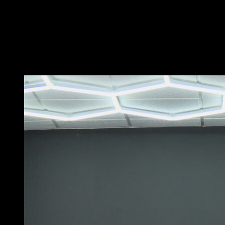
In un anelli, mettiti in posizione parallela al suolo con
entrambe le gambe distese.
Cerca di mantenere i gomiti bloccati e le scapole
facendo forza di retrazione, per mantenerle almeno in
una posizione neutra.
Potrebbe piacerti anche