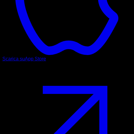
Scarica su
App Store