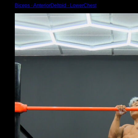
Biceps ∙ AnteriorDeltoid ∙ LowerChest