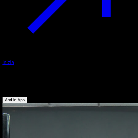
Inizia
Front lever agli anelli
Addominali - Bicipiti - Dorsali
Apri in App