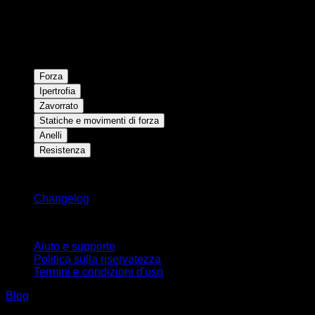
Forza
Ipertrofia
Zavorrato
Statiche e movimenti di forza
Anelli
Resistenza
Rimani aggiornato
Changelog
Supporto
Aiuto e supporto
Politica sulla riservatezza
Termini e condizioni d'uso
Blog