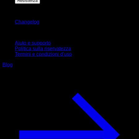
Resistenza
Rimani aggiornato
Changelog
Supporto
Aiuto e supporto
Politica sulla riservatezza
Termini e condizioni d'uso
Blog