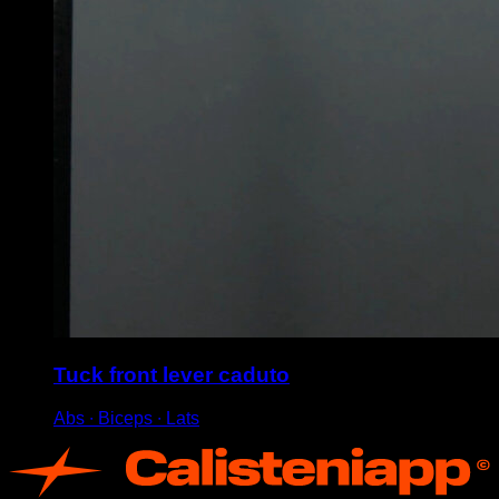
Tuck front lever caduto
Abs ∙ Biceps ∙ Lats