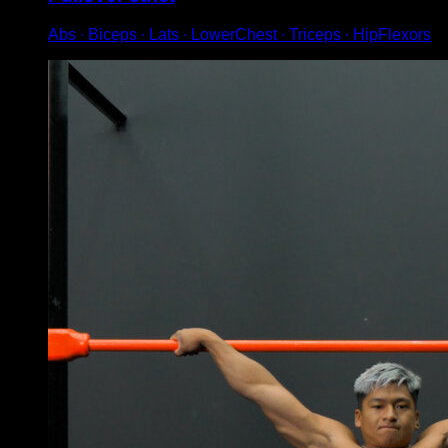
Abs ∙ Biceps ∙ Lats ∙ LowerChest ∙ Triceps ∙ HipFlexors