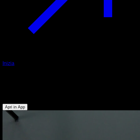
Inizia
Australian chin ups parziali
Bicipiti - Dorsali - Trapezio Inferiore - Deltoide Posteriore -
Rotatori Esterni
Apri in App