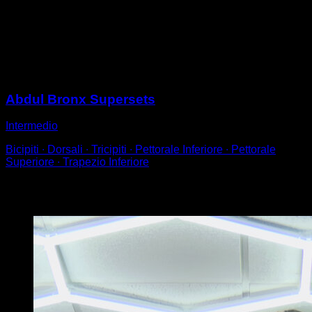
Posizionati su una sbarra bassa con presa supina e i
piedi appoggiati a terra.
Esegui ripetizioni brevi, fino ad un angolo di circa 90°.
Sessioni
Abdul Bronx Supersets
Intermedio
Bicipiti ∙ Dorsali ∙ Tricipiti ∙ Pettorale Inferiore ∙ Pettorale
Superiore ∙ Trapezio Inferiore
Potrebbe piacerti anche