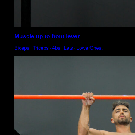
Muscle up to front lever
Biceps ∙ Triceps ∙ Abs ∙ Lats ∙ LowerChest