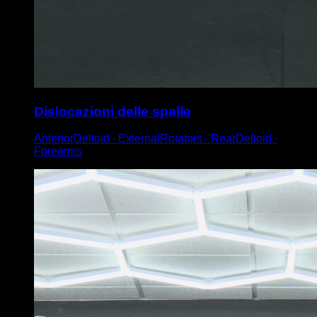
Dislocazioni delle spalle
AnteriorDeltoid ∙ ExternalRotators ∙ RearDeltoid ∙
Forearms