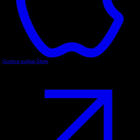
Scarica su
App Store