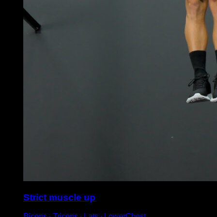
Strict muscle up
Biceps ∙ Triceps ∙ Lats ∙ LowerChest