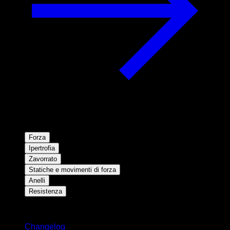
Forza
Ipertrofia
Zavorrato
Statiche e movimenti di forza
Anelli
Resistenza
Rimani aggiornato
Changelog