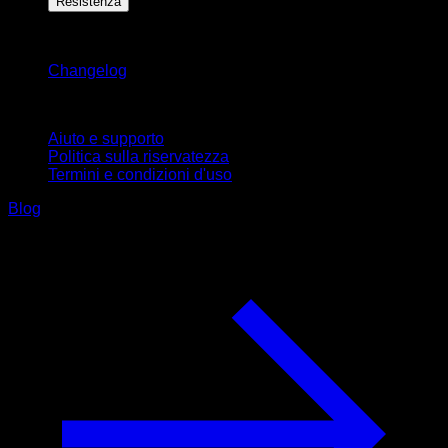
Resistenza
Rimani aggiornato
Changelog
Supporto
Aiuto e supporto
Politica sulla riservatezza
Termini e condizioni d'uso
Blog