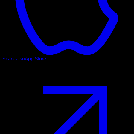
Scarica su
App Store