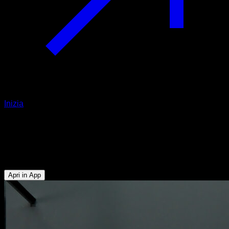
Inizia
Australian pull up con gomiti aperti
Bicipiti - Rotatori Esterni - Trapezio Inferiore - Deltoide
Posteriore
Apri in App