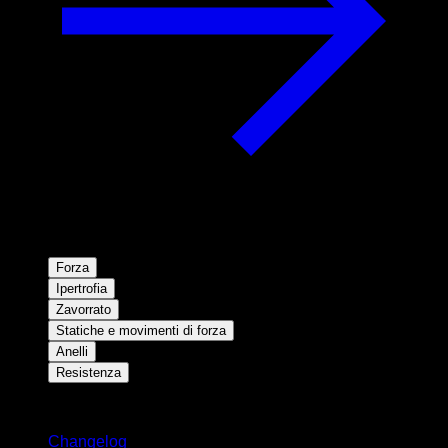
Forza
Ipertrofia
Zavorrato
Statiche e movimenti di forza
Anelli
Resistenza
Rimani aggiornato
Changelog