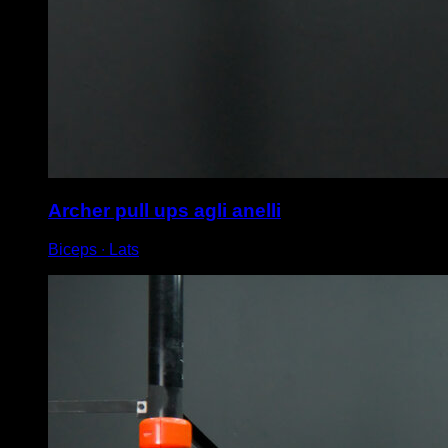
Archer pull ups agli anelli
Biceps ∙ Lats