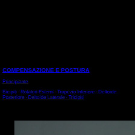
Esegui un pull-up australiano con barra bassa con le
gambe piegate.
Prova a mettere le spalle alla stessa altezza della barra
e, quando pieghi i bracci, porta i gomiti verso l'esterno
in modo da ridurre al minimo la tensione sulla spalla.
In questo modo coinvolgeremo in misura minore il
muscolo dorsale e il lavoro passerà ai muscoli della
zona posteriore della parte superiore della schiena.
Sessioni
COMPENSAZIONE E POSTURA
Principiante
Bicipiti ∙ Rotatori Esterni ∙ Trapezio Inferiore ∙ Deltoide
Posteriore ∙ Deltoide Laterale ∙ Tricipiti
Potrebbe piacerti anche