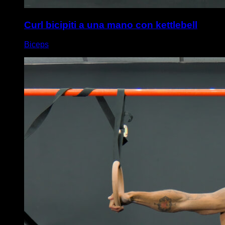
Curl bicipiti a una mano con kettlebell
Biceps