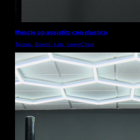
Muscle up assistito con elastico
Triceps ∙ Biceps ∙ Lats ∙ LowerChest