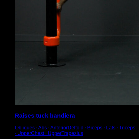
Raises tuck bandiera
Obliques ∙ Abs ∙ AnteriorDeltoid ∙ Biceps ∙ Lats ∙ Triceps
∙ UpperChest ∙ UpperTrapezius