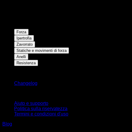
Forza
Ipertrofia
Zavorrato
Statiche e movimenti di forza
Anelli
Resistenza
Rimani aggiornato
Changelog
Supporto
Aiuto e supporto
Politica sulla riservatezza
Termini e condizioni d'uso
Blog